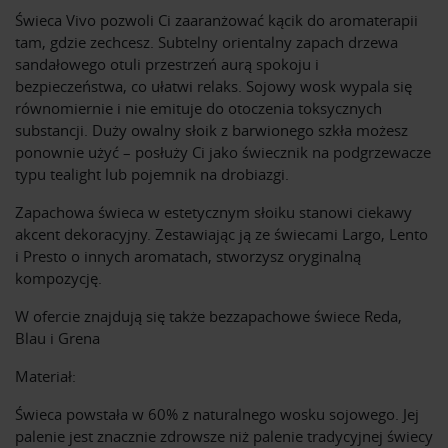
Świeca Vivo pozwoli Ci zaaranżować kącik do aromaterapii
tam, gdzie zechcesz. Subtelny orientalny zapach drzewa
sandałowego otuli przestrzeń aurą spokoju i
bezpieczeństwa, co ułatwi relaks. Sojowy wosk wypala się
równomiernie i nie emituje do otoczenia toksycznych
substancji. Duży owalny słoik z barwionego szkła możesz
ponownie użyć – posłuży Ci jako świecznik na podgrzewacze
typu tealight lub pojemnik na drobiazgi.
Zapachowa świeca w estetycznym słoiku stanowi ciekawy
akcent dekoracyjny. Zestawiając ją ze świecami Largo, Lento
i Presto o innych aromatach, stworzysz oryginalną
kompozycję.
W ofercie znajdują się także bezzapachowe świece Reda,
Blau i Grena
Materiał:
Świeca powstała w 60% z naturalnego wosku sojowego. Jej
palenie jest znacznie zdrowsze niż palenie tradycyjnej świecy