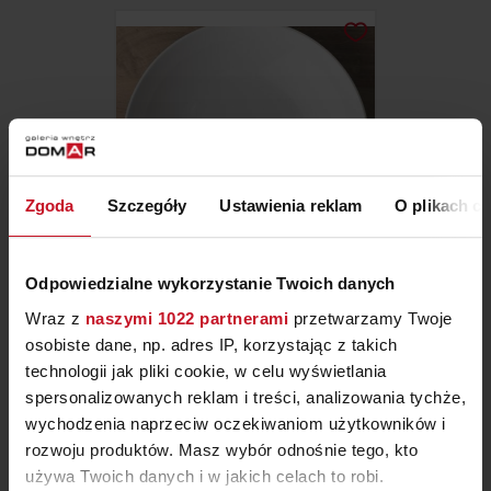
Zgoda
Szczegóły
Ustawienia reklam
O plikach c
Odpowiedzialne wykorzystanie Twoich danych
TALERZ GŁĘBOKI ROSE
Wraz z
naszymi 1022 partnerami
przetwarzamy Twoje
GARDEN HOME
osobiste dane, np. adres IP, korzystając z takich
ZAPYTAJ O CENĘ W SALONIE
technologii jak pliki cookie, w celu wyświetlania
spersonalizowanych reklam i treści, analizowania tychże,
wychodzenia naprzeciw oczekiwaniom użytkowników i
rozwoju produktów. Masz wybór odnośnie tego, kto
używa Twoich danych i w jakich celach to robi.