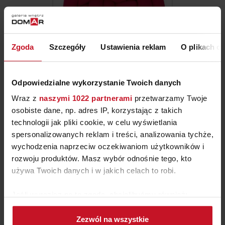
Zgoda
Szczegóły
Ustawienia reklam
O plikach c
Odpowiedzialne wykorzystanie Twoich danych
PODUSZKA SUPEŁ
Wraz z
naszymi 1022 partnerami
przetwarzamy Twoje
osobiste dane, np. adres IP, korzystając z takich
ZAPYTAJ O CENĘ W SALONIE
technologii jak pliki cookie, w celu wyświetlania
spersonalizowanych reklam i treści, analizowania tychże,
wychodzenia naprzeciw oczekiwaniom użytkowników i
rozwoju produktów. Masz wybór odnośnie tego, kto
używa Twoich danych i w jakich celach to robi.
Jeśli wyrazisz na to zgodę, chcielibyśmy również:
Gromadzić dane dotyczące Twojej lokalizacji
Zezwól na wszystkie
geograficznej z dokładnością nawet do kilku metrów