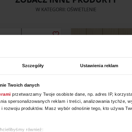
W KATEGORII: OŚWIETLENIE
Szczegóły
Ustawienia reklam
nie Twoich danych
erami
przetwarzamy Twoje osobiste dane, np. adres IP, korzystaj
lania spersonalizowanych reklam i treści, analizowania tychże,
MPA WISZĄCA CAPELLO
LAMPA PODŁOGOWA COP
 rozwoju produktów. Masz wybór odnośnie tego, kto używa Twoi
YTAJ O CENĘ W SALONIE
ZAPYTAJ O CENĘ W SAL
chcielibyśmy również: