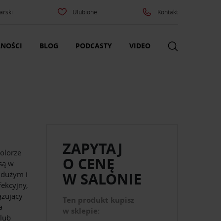
arski
Ulubione
Kontakt
NOŚCI
BLOG
PODCASTY
VIDEO
ZAPYTAJ
olorze
O CENĘ
są w
i dużym i
W SALONIE
ekcyjny,
ązujący
Ten produkt kupisz
a
w sklepie:
 lub