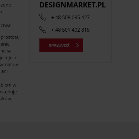
DESIGNMARKET.PL
szone
a
+ 48 508 095 427
ictwa.
+ 48 501 402 815
prostotą
wanie
SPRAWDŹ
ane są
ekt jest
ksymalnie
 ani
ablem w
ystępuje
stków.