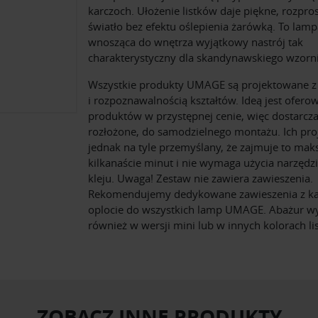
karczoch. Ułożenie listków daje piękne, rozpro
światło bez efektu oślepienia żarówką. To lamp
wnosząca do wnętrza wyjątkowy nastrój tak
charakterystyczny dla skandynawskiego wzorn
Wszystkie produkty UMAGE są projektowane z 
i rozpoznawalnością kształtów. Ideą jest ofero
produktów w przystępnej cenie, więc dostarcz
rozłożone, do samodzielnego montażu. Ich proj
jednak na tyle przemyślany, że zajmuje to ma
kilkanaście minut i nie wymaga użycia narzędzi
kleju. Uwaga! Zestaw nie zawiera zawieszenia.
Rekomendujemy dedykowane zawieszenia z k
oplocie do wszystkich lamp UMAGE. Abażur w
również w wersji mini lub w innych kolorach li
ZOBACZ INNE PRODUKTY