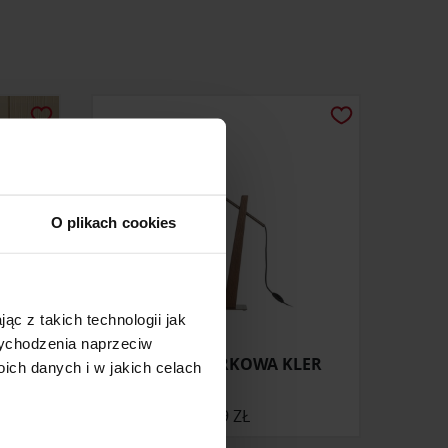
O plikach cookies
ąc z takich technologii jak
 wychodzenia naprzeciw
ÉRNICA
LAMPA BIURKOWA KLER
ch danych i w jakich celach
ONIE
399 ZŁ