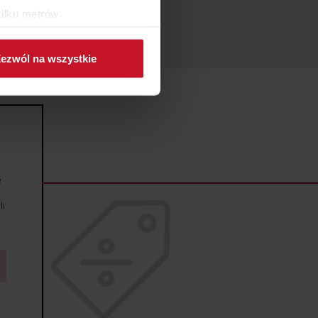
kilku metrów
ch (fingerprinting, czyli
ezwól na wszystkie
sne preferencje w
sekcji
j chwili.
ołecznościowe i analizować
artnerom społecznościowym,
anymi od Ciebie lub
e
li