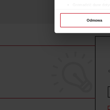
Gromadzić dane dotyc
Identyfikować Twoje u
wirtualny odcisk palca)
Odmowa
Dowiedz się więcej odnośnie
szczegółów
. W Deklaracji 
Wykorzystujemy pliki cookie 
ruch w naszej witrynie. Inf
reklamowym i analitycznym. 
uzyskanymi podczas korzysta
G