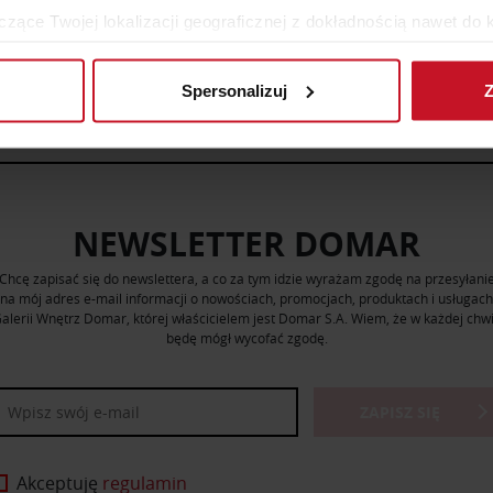
zące Twojej lokalizacji geograficznej z dokładnością nawet do 
WIĘCEJ PRODUKTÓW Z TEJ KATEGORII
rządzenie, aktywnie analizując charakteryzującego je zbiory dany
Spersonalizuj
Z
 tego, jak Twoje osobiste dane są przetwarzane oraz ustaw wła
plików cookie możesz zmienić lub wycofać swoją zgodę w dowolne
do spersonalizowania treści i reklam, aby oferować funkcje sp
ormacje o tym, jak korzystasz z naszej witryny, udostępniamy p
NEWSLETTER DOMAR
Partnerzy mogą połączyć te informacje z innymi danymi otrzym
nia z ich usług.
Chcę zapisać się do newslettera, a co za tym idzie wyrażam zgodę na przesyłani
na mój adres e-mail informacji o nowościach, promocjach, produktach i usługach
alerii Wnętrz Domar, której właścicielem jest Domar S.A. Wiem, że w każdej chwi
będę mógł wycofać zgodę.
ZAPISZ SIĘ
Akceptuję
regulamin