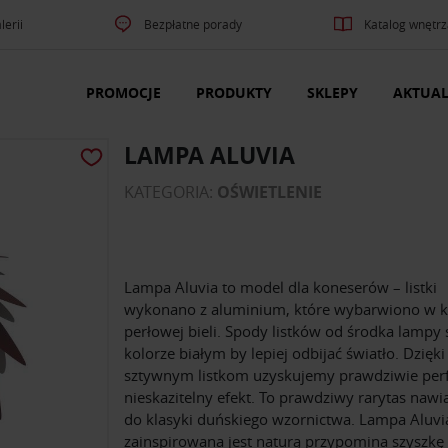
lerii
Bezpłatne porady
Katalog wnętrz
PROMOCJE
PRODUKTY
SKLEPY
AKTUAL
LAMPA ALUVIA
KATEGORIA:
OŚWIETLENIE
Lampa Aluvia to model dla koneserów – listki
wykonano z aluminium, które wybarwiono w k
perłowej bieli. Spody listków od środka lampy 
kolorze białym by lepiej odbijać światło. Dzięk
sztywnym listkom uzyskujemy prawdziwie perf
nieskazitelny efekt. To prawdziwy rarytas nawi
do klasyki duńskiego wzornictwa. Lampa Aluvi
zainspirowana jest naturą przypomina szyszkę