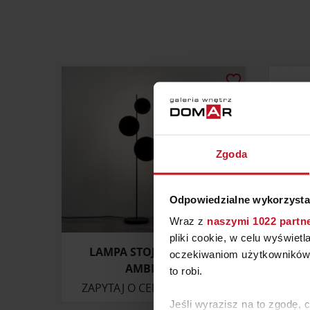
Zgoda
Odpowiedzialne wykorzysta
Wraz z
naszymi 1022 partn
pliki cookie, w celu wyświet
LAMPA STOJĄCA CHORS
LA
oczekiwaniom użytkowników i
AMBIENTE
to robi.
ZAPYTAJ O CENĘ W SALONIE
ZAP
Jeśli wyrazisz na to zgodę, 