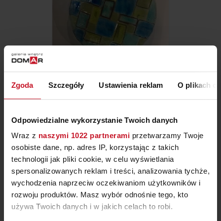
PATERA SZKLANA OKRĄGŁA 2
Zgoda
Szczegóły
Ustawienia reklam
O plikach c
ZAPYTAJ O CENĘ W SALONIE
Odpowiedzialne wykorzystanie Twoich danych
Wraz z
naszymi 1022 partnerami
przetwarzamy Twoje
osobiste dane, np. adres IP, korzystając z takich
technologii jak pliki cookie, w celu wyświetlania
spersonalizowanych reklam i treści, analizowania tychże,
wychodzenia naprzeciw oczekiwaniom użytkowników i
rozwoju produktów. Masz wybór odnośnie tego, kto
używa Twoich danych i w jakich celach to robi.