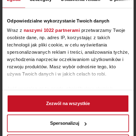
Odpowiedzialne wykorzystanie Twoich danych
Wraz z
naszymi 1022 partnerami
przetwarzamy Twoje
osobiste dane, np. adres IP, korzystając z takich
technologii jak pliki cookie, w celu wyświetlania
spersonalizowanych reklam i treści, analizowania tychże,
wychodzenia naprzeciw oczekiwaniom użytkowników i
rozwoju produktów. Masz wybór odnośnie tego, kto
używa Twoich danych i w jakich celach to robi.
FOTEL WISZĄCY HUŚTAWKA
Jeśli wyrazisz na to zgodę, chcielibyśmy również:
MYRA XZ
Gromadzić dane dotyczące Twojej lokalizacji
ZAPYTAJ O CENĘ W SALONIE
Zezwól na wszystkie
geograficznej z dokładnością nawet do kilku metrów
Identyfikować Twoje urządzenie, aktywnie
analizując charakteryzującego je zbiory danych
Spersonalizuj
(fingerprinting, czyli wirtualny odcisk palca)
Dowiedz się więcej odnośnie tego, jak Twoje osobiste