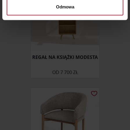
dane są przetwarzane oraz ustaw własne preferencje w
Odmowa
sekcji szczegółów
. W Deklaracji plików cookie możesz
zmienić lub wycofać swoją zgodę w dowolnej chwili.
Wykorzystujemy pliki cookie do spersonalizowania treści
i reklam, aby oferować funkcje społecznościowe i
analizować ruch w naszej witrynie. Informacje o tym, jak
korzystasz z naszej witryny, udostępniamy partnerom
REGAŁ NA KSIĄŻKI MODESTA
społecznościowym, reklamowym i analitycznym.
Partnerzy mogą połączyć te informacje z innymi danymi
OD
7 700 ZŁ
otrzymanymi od Ciebie lub uzyskanymi podczas
korzystania z ich usług.