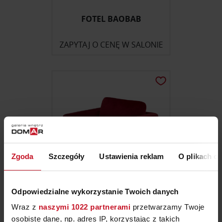
FOTEL BAOBAB
ZAPYTAJ O CENĘ W SALONIE
Zgoda
Szczegóły
Ustawienia reklam
O plikach c
Odpowiedzialne wykorzystanie Twoich danych
FOTEL GLAM
Wraz z
naszymi 1022 partnerami
przetwarzamy Twoje
osobiste dane, np. adres IP, korzystając z takich