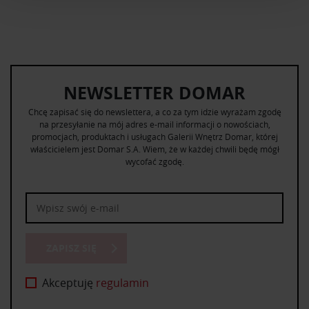
i reklam, aby oferować funkcje społecznościowe i
analizować ruch w naszej witrynie. Informacje o tym, jak
korzystasz z naszej witryny, udostępniamy partnerom
społecznościowym, reklamowym i analitycznym.
Partnerzy mogą połączyć te informacje z innymi danymi
NEWSLETTER DOMAR
otrzymanymi od Ciebie lub uzyskanymi podczas
korzystania z ich usług.
Chcę zapisać się do newslettera, a co za tym idzie wyrażam zgodę
na przesyłanie na mój adres e-mail informacji o nowościach,
promocjach, produktach i usługach Galerii Wnętrz Domar, której
właścicielem jest Domar S.A. Wiem, że w każdej chwili będę mógł
wycofać zgodę.
ZAPISZ SIĘ
Akceptuję
regulamin