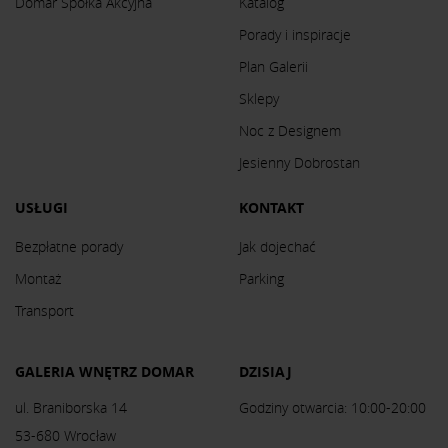
Domar Spółka Akcyjna
Katalog
Porady i inspiracje
Plan Galerii
Sklepy
Noc z Designem
Jesienny Dobrostan
USŁUGI
KONTAKT
Bezpłatne porady
Jak dojechać
Montaż
Parking
Transport
GALERIA WNĘTRZ DOMAR
DZISIAJ
ul. Braniborska 14
Godziny otwarcia: 10:00-20:00
53-680 Wrocław