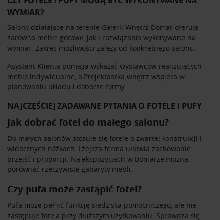
CZY FOTELE I PUFY MOGĄ BYĆ WYKONYWANE NA
WYMIAR?
Salony działające na terenie Galerii Wnętrz Domar oferują
zarówno meble gotowe, jak i rozwiązania wykonywane na
wymiar. Zakres możliwości zależy od konkretnego salonu.
Asystent Klienta pomaga wskazać wystawców realizujących
meble indywidualne, a Projektantka wnętrz wspiera w
planowaniu układu i doborze formy.
NAJCZĘŚCIEJ ZADAWANE PYTANIA O FOTELE I PUFY
Jak dobrać fotel do małego salonu?
Do małych salonów stosuje się fotele o zwartej konstrukcji i
widocznych nóżkach. Lżejsza forma ułatwia zachowanie
przejść i proporcji. Na ekspozycjach w Domarze można
porównać rzeczywiste gabaryty mebli.
Czy pufa może zastąpić fotel?
Pufa może pełnić funkcję siedziska pomocniczego, ale nie
zastępuje fotela przy dłuższym użytkowaniu. Sprawdza się