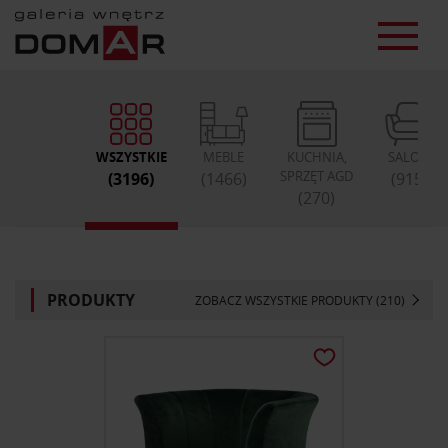
WSZYSTKIE
MEBLE
KUCHNIA,
SALON
SPRZĘT AGD
(3196)
(1466)
(915)
(270)
PRODUKTY
ZOBACZ WSZYSTKIE PRODUKTY (210)