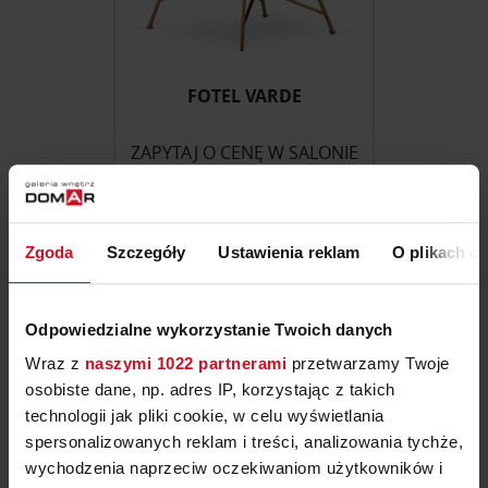
FOTEL VARDE
ZAPYTAJ O CENĘ W SALONIE
ZOBACZ WIĘCEJ PRODUKTÓW
Zgoda
Szczegóły
Ustawienia reklam
O plikach c
Fotele i pufy — Wrocław |
Odpowiedzialne wykorzystanie Twoich danych
Wraz z
naszymi 1022 partnerami
przetwarzamy Twoje
Galeria Wnętrz Domar
osobiste dane, np. adres IP, korzystając z takich
technologii jak pliki cookie, w celu wyświetlania
Fotele i pufy to meble przeznaczone do siedzenia oraz
spersonalizowanych reklam i treści, analizowania tychże,
uzupełniania stref wypoczynkowych w salonach, sypialniach i
wychodzenia naprzeciw oczekiwaniom użytkowników i
gabinetach. Obejmują fotele jednoosobowe, szezlongi oraz