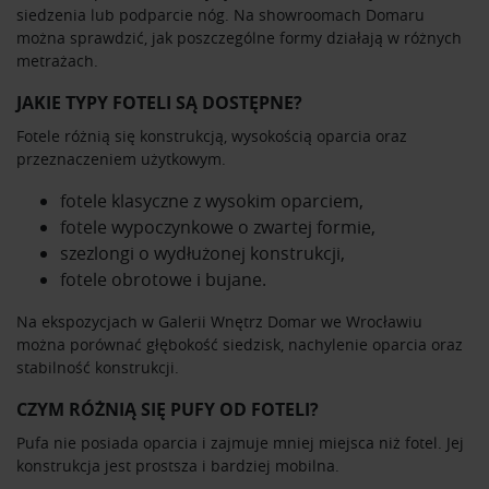
siedzenia lub podparcie nóg. Na showroomach Domaru
Partnerzy mogą połączyć te informacje z innymi danymi
można sprawdzić, jak poszczególne formy działają w różnych
otrzymanymi od Ciebie lub uzyskanymi podczas
metrażach.
korzystania z ich usług.
JAKIE TYPY FOTELI SĄ DOSTĘPNE?
Fotele różnią się konstrukcją, wysokością oparcia oraz
przeznaczeniem użytkowym.
fotele klasyczne z wysokim oparciem,
fotele wypoczynkowe o zwartej formie,
szezlongi o wydłużonej konstrukcji,
fotele obrotowe i bujane.
Na ekspozycjach w Galerii Wnętrz Domar we Wrocławiu
można porównać głębokość siedzisk, nachylenie oparcia oraz
stabilność konstrukcji.
CZYM RÓŻNIĄ SIĘ PUFY OD FOTELI?
Pufa nie posiada oparcia i zajmuje mniej miejsca niż fotel. Jej
konstrukcja jest prostsza i bardziej mobilna.