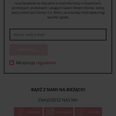
na przesyłanie na mój adres e-mail informacji o nowościach,
promocjach, produktach i usługach Galerii Wnętrz Domar, której
właścicielem jest Domar S.A. Wiem, że w każdej chwili będę mógł
wycofać zgodę.
ZAPISZ SIĘ
Akceptuję
regulamin
BĄDŹ Z NAMI NA BIEŻĄCO!
ZNAJDZIESZ NAS NA:
FACEBOOK
INSTAGRAM
YOUTUBE