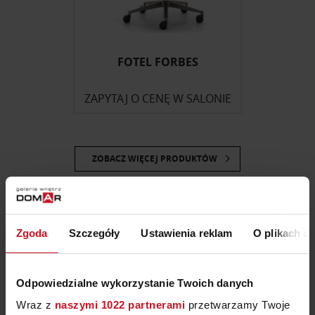
FOTEL FORBES
ZAPYTAJ O CENĘ W SALONIE
ZOBACZ WIĘCEJ PRODUKTÓW
Fotele biurowe we
Zgoda
Szczegóły
Ustawienia reklam
O plikach c
Wrocławiu — Galeria
Wnętrz Domar
Odpowiedzialne wykorzystanie Twoich danych
Wraz z
naszymi 1022 partnerami
przetwarzamy Twoje
Fotele biurowe to siedziska przeznaczone do pracy przy