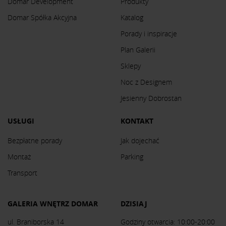
Domar Development
Produkty
Domar Spółka Akcyjna
Katalog
Porady i inspiracje
Plan Galerii
Sklepy
Noc z Designem
Jesienny Dobrostan
USŁUGI
KONTAKT
Bezpłatne porady
Jak dojechać
Montaż
Parking
Transport
GALERIA WNĘTRZ DOMAR
DZISIAJ
ul. Braniborska 14
Godziny otwarcia: 10:00-20:00