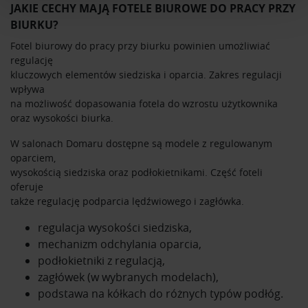
Wykorzystujemy pliki cookie do spersonalizowania treści
JAKIE CECHY MAJĄ FOTELE BIUROWE DO PRACY PRZY
i reklam, aby oferować funkcje społecznościowe i
BIURKU?
analizować ruch w naszej witrynie. Informacje o tym, jak
Fotel biurowy do pracy przy biurku powinien umożliwiać
korzystasz z naszej witryny, udostępniamy partnerom
regulację
społecznościowym, reklamowym i analitycznym.
kluczowych elementów siedziska i oparcia. Zakres regulacji
Partnerzy mogą połączyć te informacje z innymi danymi
wpływa
otrzymanymi od Ciebie lub uzyskanymi podczas
na możliwość dopasowania fotela do wzrostu użytkownika
korzystania z ich usług.
oraz wysokości biurka.
W salonach Domaru dostępne są modele z regulowanym
oparciem,
wysokością siedziska oraz podłokietnikami. Część foteli
oferuje
także regulację podparcia lędźwiowego i zagłówka.
regulacja wysokości siedziska,
mechanizm odchylania oparcia,
podłokietniki z regulacją,
zagłówek (w wybranych modelach),
podstawa na kółkach do różnych typów podłóg.