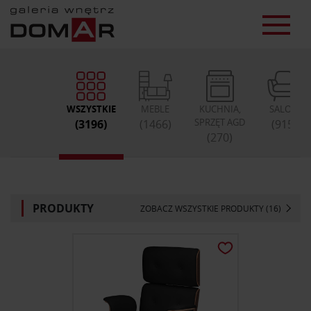
WSZYSTKIE
MEBLE
KUCHNIA,
SALON
SPRZĘT AGD
(3196)
(1466)
(915)
(270)
PRODUKTY
ZOBACZ WSZYSTKIE PRODUKTY (16)