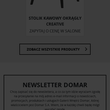
otrzymanymi od Ciebie lub uzyskanymi podczas
korzystania z ich usług.
STOLIK KAWOWY OKRĄGŁY
CREATIVE
ZAPYTAJ O CENĘ W SALONIE
ZOBACZ WSZYSTKIE PRODUKTY
NEWSLETTER DOMAR
Chcę zapisać się do newslettera, a co za tym idzie wyrażam zgodę
na przesyłanie na mój adres e-mail informacji o nowościach,
promocjach, produktach i usługach Galerii Wnętrz Domar, której
właścicielem jest Domar S.A. Wiem, że w każdej chwili będę mógł
wycofać zgodę.