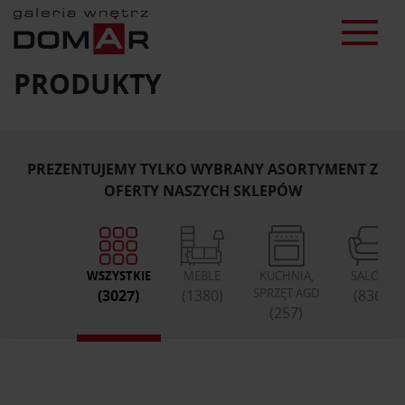
PRODUKTY
PREZENTUJEMY TYLKO WYBRANY ASORTYMENT Z
OFERTY NASZYCH SKLEPÓW
WSZYSTKIE
MEBLE
KUCHNIA,
SALON
SPRZĘT AGD
(3027)
(1380)
(836)
(257)