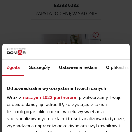
63393 6282
ZAPYTAJ O CENĘ W SALONIE
Zgoda
Szczegóły
Ustawienia reklam
O plikach c
Odpowiedzialne wykorzystanie Twoich danych
Wraz z
naszymi 1022 partnerami
przetwarzamy Twoje
osobiste dane, np. adres IP, korzystając z takich
DYWAN NORWALK FRAME
technologii jak pliki cookie, w celu wyświetlania
GOLD
spersonalizowanych reklam i treści, analizowania tychże,
ZAPYTAJ O CENĘ W SALONIE
wychodzenia naprzeciw oczekiwaniom użytkowników i