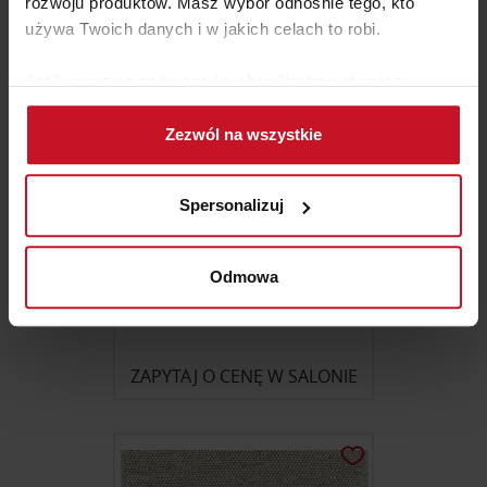
rozwoju produktów. Masz wybór odnośnie tego, kto
używa Twoich danych i w jakich celach to robi.
Jeśli wyrazisz na to zgodę, chcielibyśmy również:
Gromadzić dane dotyczące Twojej lokalizacji
Zezwól na wszystkie
geograficznej z dokładnością nawet do kilku metrów
Identyfikować Twoje urządzenie, aktywnie
analizując charakteryzującego je zbiory danych
Spersonalizuj
(fingerprinting, czyli wirtualny odcisk palca)
Dowiedz się więcej odnośnie tego, jak Twoje osobiste
dane są przetwarzane oraz ustaw własne preferencje w
Odmowa
sekcji szczegółów
. W Deklaracji plików cookie możesz
DYWAN LIMA BRENA
zmienić lub wycofać swoją zgodę w dowolnej chwili.
ZAPYTAJ O CENĘ W SALONIE
Wykorzystujemy pliki cookie do spersonalizowania treści
i reklam, aby oferować funkcje społecznościowe i
analizować ruch w naszej witrynie. Informacje o tym, jak
korzystasz z naszej witryny, udostępniamy partnerom
społecznościowym, reklamowym i analitycznym.