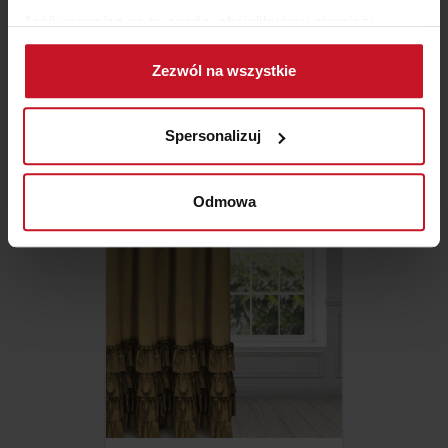
Jeśli wyrazisz na to zgodę, chcielibyśmy również:
Gromadzić dane dotyczące Twojej lokalizacji
Zezwól na wszystkie
geograficznej z dokładnością nawet do kilku metrów
Identyfikować Twoje urządzenie, aktywnie
DYWANY CASCADE
analizując charakteryzującego je zbiory danych
Spersonalizuj
(fingerprinting, czyli wirtualny odcisk palca)
ZAPYTAJ O CENĘ W SALONIE
Dowiedz się więcej odnośnie tego, jak Twoje osobiste
dane są przetwarzane oraz ustaw własne preferencje w
Odmowa
sekcji szczegółów
. W Deklaracji plików cookie możesz
zmienić lub wycofać swoją zgodę w dowolnej chwili.
Wykorzystujemy pliki cookie do spersonalizowania treści
i reklam, aby oferować funkcje społecznościowe i
analizować ruch w naszej witrynie. Informacje o tym, jak
korzystasz z naszej witryny, udostępniamy partnerom
społecznościowym, reklamowym i analitycznym.
Partnerzy mogą połączyć te informacje z innymi danymi
otrzymanymi od Ciebie lub uzyskanymi podczas