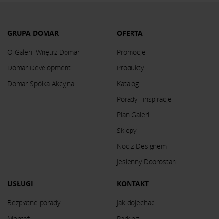
GRUPA DOMAR
OFERTA
O Galerii Wnętrz Domar
Promocje
Domar Development
Produkty
Domar Spółka Akcyjna
Katalog
Porady i inspiracje
Plan Galerii
Sklepy
Noc z Designem
Jesienny Dobrostan
USŁUGI
KONTAKT
Bezpłatne porady
Jak dojechać
Montaż
Parking