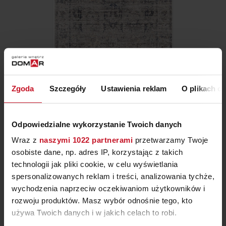
Zgoda
Szczegóły
Ustawienia reklam
O plikach c
DYWAN MAXIMA MXM 04
BLUE RUST
ZAPYTAJ O CENĘ W SALONIE
Odpowiedzialne wykorzystanie Twoich danych
Wraz z
naszymi 1022 partnerami
przetwarzamy Twoje
osobiste dane, np. adres IP, korzystając z takich
technologii jak pliki cookie, w celu wyświetlania
spersonalizowanych reklam i treści, analizowania tychże,
wychodzenia naprzeciw oczekiwaniom użytkowników i
rozwoju produktów. Masz wybór odnośnie tego, kto
używa Twoich danych i w jakich celach to robi.