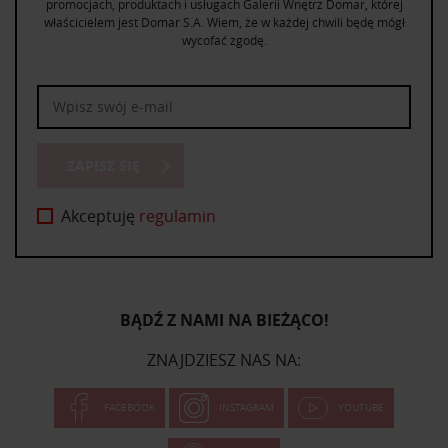
promocjach, produktach i usługach Galerii Wnętrz Domar, której
właścicielem jest Domar S.A. Wiem, że w każdej chwili będę mógł
wycofać zgodę.
ZAPISZ SIĘ
Akceptuję
regulamin
BĄDŹ Z NAMI NA BIEŻĄCO!
ZNAJDZIESZ NAS NA:
FACEBOOK
INSTAGRAM
YOUTUBE