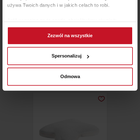
używa Twoich danych i w jakich celach to robi.
Jeśli wyrazisz na to zgodę, chcielibyśmy również:
Gromadzić dane dotyczące Twojej lokalizacji
Zezwól na wszystkie
geograficznej z dokładnością nawet do kilku metrów
Identyfikować Twoje urządzenie, aktywnie
analizując charakteryzującego je zbiory danych
Spersonalizuj
(fingerprinting, czyli wirtualny odcisk palca)
SZTUCZNA OWCZA SKÓRA
TAKS
Dowiedz się więcej odnośnie tego, jak Twoje osobiste
dane są przetwarzane oraz ustaw własne preferencje w
ZAPYTAJ O CENĘ W SALONIE
Odmowa
sekcji szczegółów
. W Deklaracji plików cookie możesz
zmienić lub wycofać swoją zgodę w dowolnej chwili.
Wykorzystujemy pliki cookie do spersonalizowania treści
i reklam, aby oferować funkcje społecznościowe i
analizować ruch w naszej witrynie. Informacje o tym, jak
korzystasz z naszej witryny, udostępniamy partnerom
społecznościowym, reklamowym i analitycznym.