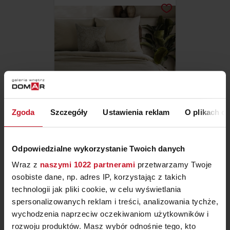
Zgoda
Szczegóły
Ustawienia reklam
O plikach c
POŚCIEL LNIANA
Odpowiedzialne wykorzystanie Twoich danych
ZAPYTAJ O CENĘ W SALONIE
Wraz z
naszymi 1022 partnerami
przetwarzamy Twoje
osobiste dane, np. adres IP, korzystając z takich
technologii jak pliki cookie, w celu wyświetlania
spersonalizowanych reklam i treści, analizowania tychże,
wychodzenia naprzeciw oczekiwaniom użytkowników i
rozwoju produktów. Masz wybór odnośnie tego, kto