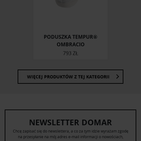
Partnerzy mogą połączyć te informacje z innymi danymi
otrzymanymi od Ciebie lub uzyskanymi podczas
korzystania z ich usług.
PODUSZKA TEMPUR®
OMBRACIO
793 ZŁ
WIĘCEJ PRODUKTÓW Z TEJ KATEGORII
NEWSLETTER DOMAR
Chcę zapisać się do newslettera, a co za tym idzie wyrażam zgodę
na przesyłanie na mój adres e-mail informacji o nowościach,