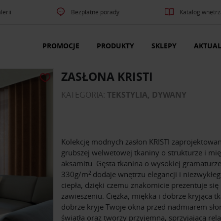
lerii
Bezpłatne porady
Katalog wnętrz
PROMOCJE
PRODUKTY
SKLEPY
AKTUAL
ZASŁONA KRISTI
KATEGORIA:
TEKSTYLIA, DYWANY
Kolekcję modnych zasłon KRISTI zaprojektowan
grubszej welwetowej tkaniny o strukturze i mi
aksamitu. Gęsta tkanina o wysokiej gramaturze
2
330g/m
dodaje wnętrzu elegancji i niezwykłe
ciepła, dzięki czemu znakomicie prezentuje się
zawieszeniu. Ciężka, miękka i dobrze kryjąca t
dobrze kryje Twoje okna przed nadmiarem sł
światła oraz tworzy przyjemną, sprzyjającą re