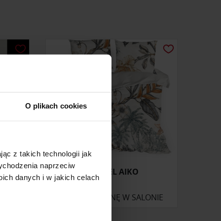
O plikach cookies
ąc z takich technologii jak
 wychodzenia naprzeciw
A O
POŚCIEL AIKO
ch danych i w jakich celach
E
ONIE
ZAPYTAJ O CENĘ W SALONIE