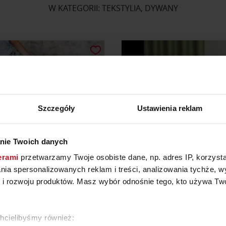
W KATEGORII: TEKSTYLIA, DYWANY
Szczegóły
Ustawienia reklam
nie Twoich danych
erami
przetwarzamy Twoje osobiste dane, np. adres IP, korzystaj
lania spersonalizowanych reklam i treści, analizowania tychże,
YWANY MANHATTAN
TKANINA ZASŁONOW
 rozwoju produktów. Masz wybór odnośnie tego, kto używa Twoi
OZDOBNYM SPLOCI
YTAJ O CENĘ W SALONIE
ZAPYTAJ O CENĘ W SAL
chcielibyśmy również: