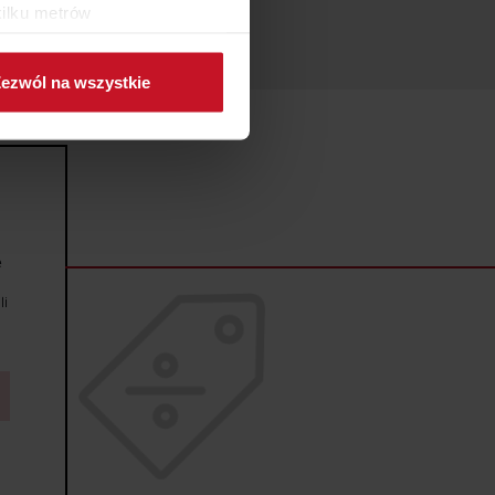
kilku metrów
ch (fingerprinting, czyli
ezwól na wszystkie
sne preferencje w
sekcji
j chwili.
ołecznościowe i analizować
artnerom społecznościowym,
anymi od Ciebie lub
e
li