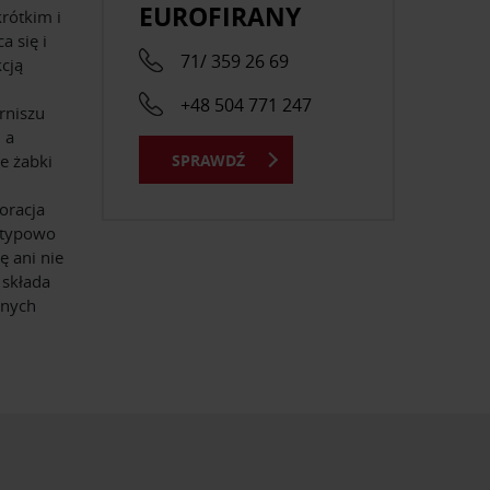
EUROFIRANY
rótkim i
a się i
71/ 359 26 69
cją
+48 504 771 247
rniszu
 a
SPRAWDŹ
e żabki
oracja
i typowo
ę ani nie
 składa
onych