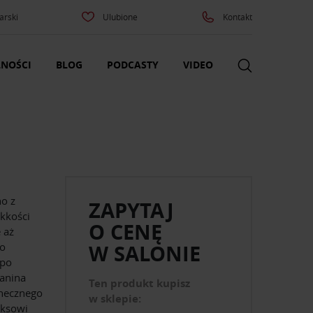
arski
Ulubione
Kontakt
NOŚCI
BLOG
PODCASTY
VIDEO
o z
ZAPYTAJ
ękkości
O CENĘ
 aż
go
W SALONIE
 po
kanina
Ten produkt kupisz
onecznego
w sklepie:
laksowi