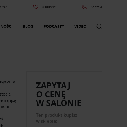
arski
Ulubione
Kontakt
NOŚCI
BLOG
PODCASTY
VIDEO
asycznie
ZAPYTAJ
O CENĘ
stocie
eniającą
W SALONIE
mieni
Ten produkt kupisz
yś
w sklepie:
ze