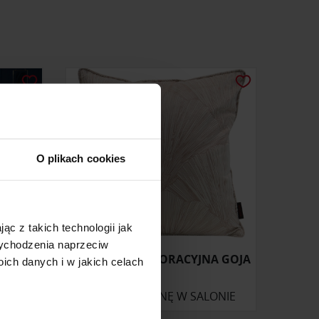
O plikach cookies
ąc z takich technologii jak
 wychodzenia naprzeciw
/955
POSZEWKA DEKORACYJNA GOJA
ch danych i w jakich celach
ZAPYTAJ O CENĘ W SALONIE