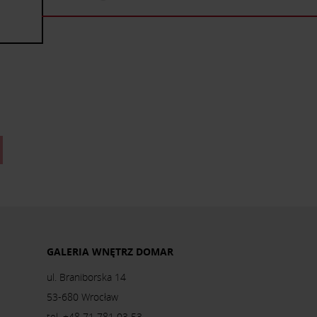
GALERIA WNĘTRZ DOMAR
ul. Braniborska 14
53-680 Wrocław
tel. +48 71 781 03 53