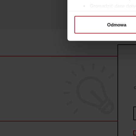
Gromadzić dane dotyc
Identyfikować Twoje u
wirtualny odcisk palca)
Odmowa
Dowiedz się więcej odnośnie
szczegółów
. W Deklaracji 
Wykorzystujemy pliki cookie 
ruch w naszej witrynie. Inf
reklamowym i analitycznym. 
uzyskanymi podczas korzysta
G