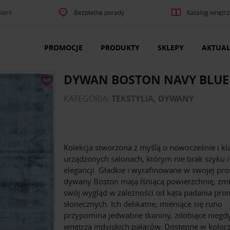
lerii
Bezpłatne porady
Katalog wnętrz
PROMOCJE
PRODUKTY
SKLEPY
AKTUAL
DYWAN BOSTON NAVY BLUE
KATEGORIA:
TEKSTYLIA, DYWANY
Kolekcja stworzona z myślą o nowocześnie i kl
urządzonych salonach, którym nie brak szyku i
elegancji. Gładkie i wyrafinowane w swojej pro
dywany Boston mają lśniącą powierzchnię, zmi
swój wygląd w zależności od kąta padania pro
słonecznych. Ich delikatne, mieniące się runo
przypomina jedwabne tkaniny, zdobiące niegd
wnętrza indyjskich pałaców. Dostępne w kolor