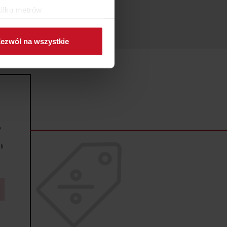
kilku metrów
ch (fingerprinting, czyli
ezwól na wszystkie
sne preferencje w
sekcji
j chwili.
ołecznościowe i analizować
artnerom społecznościowym,
anymi od Ciebie lub
e
li