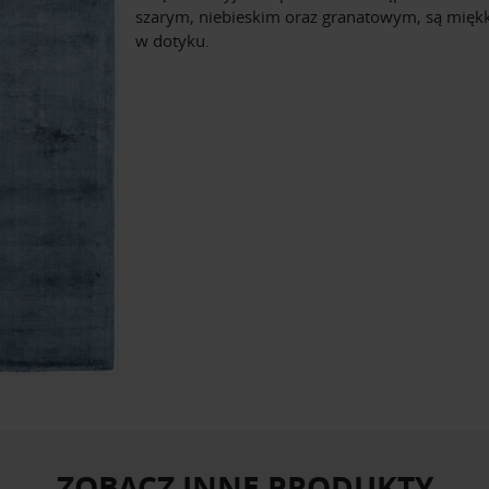
szarym, niebieskim oraz granatowym, są miękki
w dotyku.
ZOBACZ INNE PRODUKTY