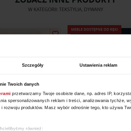
W KATEGORII: TEKSTYLIA, DYWANY
MEBLE DOSTĘPNE OD RĘKI
Szczegóły
Ustawienia reklam
nie Twoich danych
erami
przetwarzamy Twoje osobiste dane, np. adres IP, korzystaj
lania spersonalizowanych reklam i treści, analizowania tychże,
RA PUCHOWA DELICATE
ESTELLA CALYPSO 1060
 rozwoju produktów. Masz wybór odnośnie tego, kto używa Twoi
155/200
YTAJ O CENĘ W SALONIE
599 ZŁ
chcielibyśmy również: