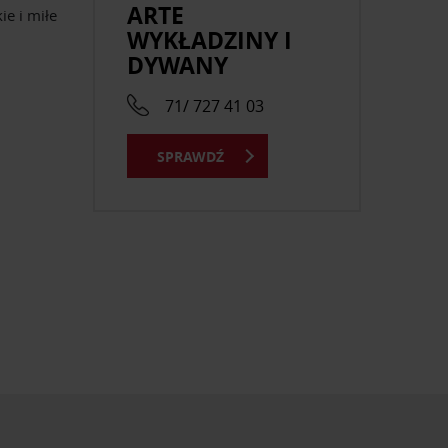
ARTE
e i miłe
WYKŁADZINY I
DYWANY
71/ 727 41 03
SPRAWDŹ