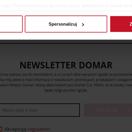
zące Twojej lokalizacji geograficznej z dokładnością nawet do 
WIĘCEJ PRODUKTÓW Z TEJ KATEGORII
rządzenie, aktywnie analizując charakteryzującego je zbiory dany
Spersonalizuj
Z
 tego, jak Twoje osobiste dane są przetwarzane oraz ustaw wła
plików cookie możesz zmienić lub wycofać swoją zgodę w dowolne
do spersonalizowania treści i reklam, aby oferować funkcje sp
ormacje o tym, jak korzystasz z naszej witryny, udostępniamy p
NEWSLETTER DOMAR
Partnerzy mogą połączyć te informacje z innymi danymi otrzym
nia z ich usług.
Chcę zapisać się do newslettera, a co za tym idzie wyrażam zgodę na przesyłani
na mój adres e-mail informacji o nowościach, promocjach, produktach i usługach
alerii Wnętrz Domar, której właścicielem jest Domar S.A. Wiem, że w każdej chwi
będę mógł wycofać zgodę.
ZAPISZ SIĘ
Akceptuję
regulamin