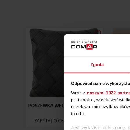
Zgoda
Odpowiedzialne wykorzysta
Wraz z
naszymi 1022 partn
pliki cookie, w celu wyświet
POSZEWKA WELWETOWA SONIA
KOŁD
oczekiwaniom użytkowników i
to robi.
ZAPYTAJ O CENĘ W SALONIE
ZAP
Jeśli wyrazisz na to zgodę, 