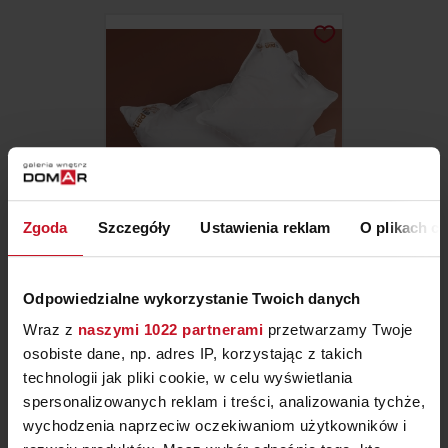
Zgoda
Szczegóły
Ustawienia reklam
O plikach c
PODUSZKI PUCHOWE
Odpowiedzialne wykorzystanie Twoich danych
DELICATE
Wraz z
naszymi 1022 partnerami
przetwarzamy Twoje
ZAPYTAJ O CENĘ W SALONIE
osobiste dane, np. adres IP, korzystając z takich
technologii jak pliki cookie, w celu wyświetlania
spersonalizowanych reklam i treści, analizowania tychże,
wychodzenia naprzeciw oczekiwaniom użytkowników i