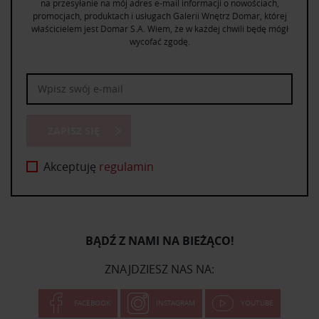
na przesyłanie na mój adres e-mail informacji o nowościach,
promocjach, produktach i usługach Galerii Wnętrz Domar, której
właścicielem jest Domar S.A. Wiem, że w każdej chwili będę mógł
wycofać zgodę.
ZAPISZ SIĘ
Akceptuję
regulamin
BĄDŹ Z NAMI NA BIEŻĄCO!
ZNAJDZIESZ NAS NA:
FACEBOOK
INSTAGRAM
YOUTUBE