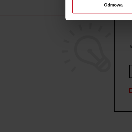
wirtualny odcisk palca)
Odmowa
Dowiedz się więcej odnośnie
szczegółów
. W Deklaracji 
Wykorzystujemy pliki cookie 
ruch w naszej witrynie. Inf
reklamowym i analitycznym. 
G
uzyskanymi podczas korzysta