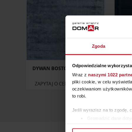
Zgoda
Odpowiedzialne wykorzysta
DYWAN BOSTON NAVY BLUE
EST
Wraz z
naszymi 1022 partn
pliki cookie, w celu wyświet
ZAPYTAJ O CENĘ W SALONIE
oczekiwaniom użytkowników i
to robi.
Jeśli wyrazisz na to zgodę, 
Gromadzić dane dotyc
Identyfikować Twoje u