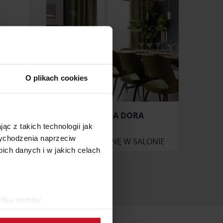
O plikach cookies
ZASŁONA DORA
ąc z takich technologii jak
 wychodzenia naprzeciw
ONIE
ZAPYTAJ O CENĘ W SALONIE
ch danych i w jakich celach
kilku metrów
ch (fingerprinting, czyli