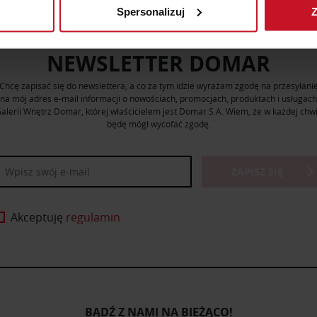
Spersonalizuj
Z
 tego, jak Twoje osobiste dane są przetwarzane oraz ustaw wła
plików cookie możesz zmienić lub wycofać swoją zgodę w dowolne
NEWSLETTER DOMAR
do spersonalizowania treści i reklam, aby oferować funkcje sp
Chcę zapisać się do newslettera, a co za tym idzie wyrażam zgodę na przesyłani
ormacje o tym, jak korzystasz z naszej witryny, udostępniamy p
na mój adres e-mail informacji o nowościach, promocjach, produktach i usługach
Partnerzy mogą połączyć te informacje z innymi danymi otrzym
alerii Wnętrz Domar, której właścicielem jest Domar S.A. Wiem, że w każdej chwi
nia z ich usług.
będę mógł wycofać zgodę.
ZAPISZ SIĘ
Akceptuję
regulamin
BĄDŹ Z NAMI NA BIEŻĄCO!