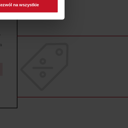
ezwól na wszystkie
sne preferencje w
sekcji
j chwili.
ołecznościowe i analizować
e
artnerom społecznościowym,
anymi od Ciebie lub
li