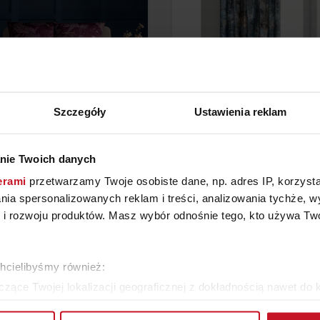
Szczegóły
Ustawienia reklam
nie Twoich danych
ELLA CALYPSO 1060/955
ZASŁONA ESTER
erami
przetwarzamy Twoje osobiste dane, np. adres IP, korzystaj
155/200
lania spersonalizowanych reklam i treści, analizowania tychże,
599 ZŁ
ZAPYTAJ O CENĘ W SAL
 rozwoju produktów. Masz wybór odnośnie tego, kto używa Twoi
WIĘCEJ PRODUKTÓW Z TEJ KATEGORII
chcielibyśmy również:
zące Twojej lokalizacji geograficznej z dokładnością nawet do 
rządzenie, aktywnie analizując charakteryzującego je zbiory dany