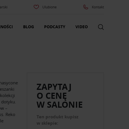
arski
Ulubione
Kontakt
NOŚCI
BLOG
PODCASTY
VIDEO
 nasycone
ZAPYTAJ
eszanki
O CENĘ
kolekcji
 dotyku.
W SALONIE
ów –
ks. Reko
Ten produkt kupisz
le
w sklepie: