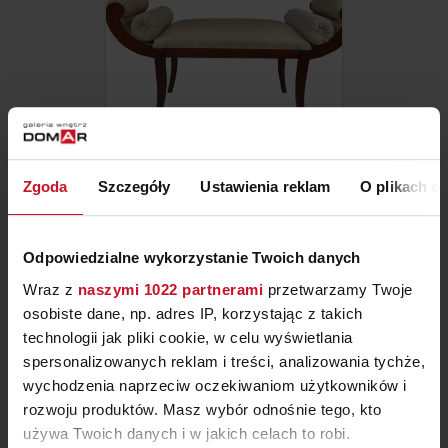
Zgoda
Szczegóły
Ustawienia reklam
O plikach c
SIEDZISKO 95/K
ZAPYTAJ O CENĘ W SALONIE
Odpowiedzialne wykorzystanie Twoich danych
Wraz z
naszymi 1022 partnerami
przetwarzamy Twoje
osobiste dane, np. adres IP, korzystając z takich
technologii jak pliki cookie, w celu wyświetlania
spersonalizowanych reklam i treści, analizowania tychże,
wychodzenia naprzeciw oczekiwaniom użytkowników i
rozwoju produktów. Masz wybór odnośnie tego, kto
używa Twoich danych i w jakich celach to robi.