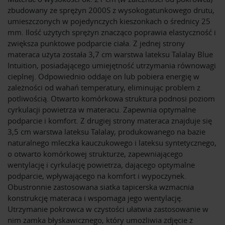
zbudowany ze sprężyn 2000S z wysokogatunkowego drutu,
umieszczonych w pojedynczych kieszonkach o średnicy 25
mm. Ilość użytych sprężyn znacząco poprawia elastyczność i
zwiększa punktowe podparcie ciała. Z jednej strony
materaca użyta została 3,7 cm warstwa lateksu Talalay Blue
Intuition, posiadającego umiejętność utrzymania równowagi
cieplnej. Odpowiednio oddaje on lub pobiera energię w
zależności od wahań temperatury, eliminując problem z
potliwością. Otwarto komórkowa struktura podnosi poziom
cyrkulacji powietrza w materacu. Zapewnia optymalne
podparcie i komfort. Z drugiej strony materaca znajduje się
3,5 cm warstwa lateksu Talalay, produkowanego na bazie
naturalnego mleczka kauczukowego i lateksu syntetycznego,
o otwarto komórkowej strukturze, zapewniającego
wentylację i cyrkulację powietrza, dającego optymalne
podparcie, wpływającego na komfort i wypoczynek.
Obustronnie zastosowana siatka tapicerska wzmacnia
konstrukcję materaca i wspomaga jego wentylację.
Utrzymanie pokrowca w czystości ułatwia zastosowanie w
nim zamka błyskawicznego, który umożliwia zdjęcie z