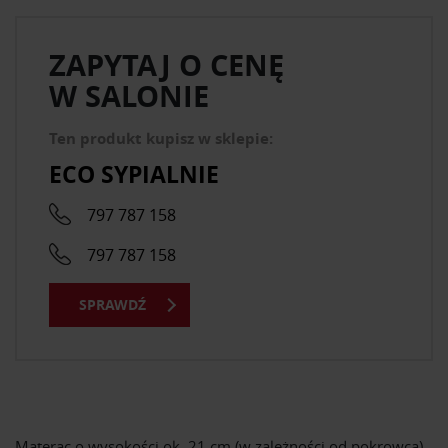
ZAPYTAJ O CENĘ
W SALONIE
Ten produkt kupisz w sklepie:
ECO SYPIALNIE
797 787 158
797 787 158
SPRAWDŹ
Materac o wysokości ok. 21 cm (w zależności od pokrowca)