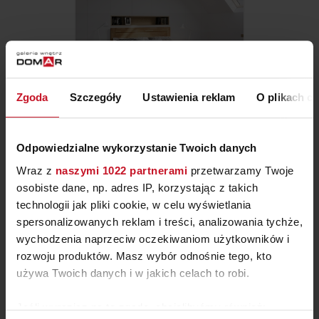
Zgoda
Szczegóły
Ustawienia reklam
O plikach c
ŁÓŻKO Z LITEGO DREWNA
SIENA
Odpowiedzialne wykorzystanie Twoich danych
ZAPYTAJ O CENĘ W SALONIE
Wraz z
naszymi 1022 partnerami
przetwarzamy Twoje
osobiste dane, np. adres IP, korzystając z takich
technologii jak pliki cookie, w celu wyświetlania
spersonalizowanych reklam i treści, analizowania tychże,
wychodzenia naprzeciw oczekiwaniom użytkowników i
rozwoju produktów. Masz wybór odnośnie tego, kto
używa Twoich danych i w jakich celach to robi.
Jeśli wyrazisz na to zgodę, chcielibyśmy również: