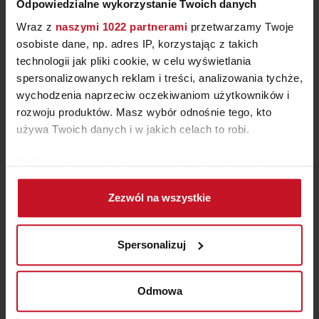
Odpowiedzialne wykorzystanie Twoich danych
Wraz z
naszymi 1022 partnerami
przetwarzamy Twoje
osobiste dane, np. adres IP, korzystając z takich
technologii jak pliki cookie, w celu wyświetlania
spersonalizowanych reklam i treści, analizowania tychże,
wychodzenia naprzeciw oczekiwaniom użytkowników i
KOMODA 4/2/4
rozwoju produktów. Masz wybór odnośnie tego, kto
używa Twoich danych i w jakich celach to robi.
ZAPYTAJ O CENĘ W SALONIE
Jeśli wyrazisz na to zgodę, chcielibyśmy również:
Gromadzić dane dotyczące Twojej lokalizacji
Zezwól na wszystkie
geograficznej z dokładnością nawet do kilku metrów
Identyfikować Twoje urządzenie, aktywnie
analizując charakteryzującego je zbiory danych
Spersonalizuj
(fingerprinting, czyli wirtualny odcisk palca)
Dowiedz się więcej odnośnie tego, jak Twoje osobiste
dane są przetwarzane oraz ustaw własne preferencje w
Odmowa
sekcji szczegółów
. W Deklaracji plików cookie możesz