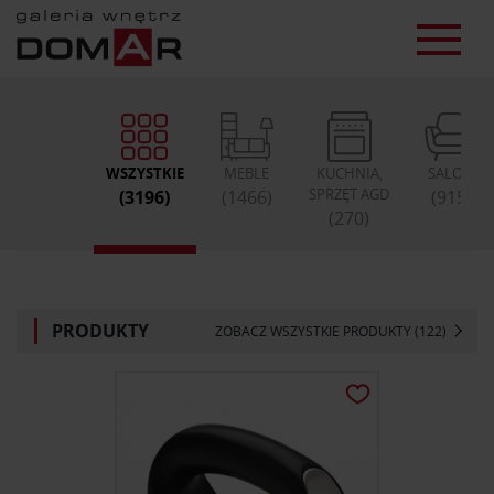
WSZYSTKIE
MEBLE
KUCHNIA,
SALON
SPRZĘT AGD
(3196)
(1466)
(915)
(270)
PRODUKTY
ZOBACZ WSZYSTKIE PRODUKTY (122)