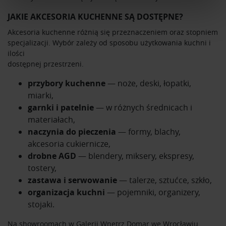
JAKIE AKCESORIA KUCHENNE SĄ DOSTĘPNE?
Wykorzystujemy pliki cookie do spersonalizowania treści
i reklam, aby oferować funkcje społecznościowe i
Akcesoria kuchenne różnią się przeznaczeniem oraz stopniem
analizować ruch w naszej witrynie. Informacje o tym, jak
specjalizacji. Wybór zależy od sposobu użytkowania kuchni i
korzystasz z naszej witryny, udostępniamy partnerom
ilości
dostępnej przestrzeni.
społecznościowym, reklamowym i analitycznym.
Partnerzy mogą połączyć te informacje z innymi danymi
przybory kuchenne
— noże, deski, łopatki,
otrzymanymi od Ciebie lub uzyskanymi podczas
miarki,
korzystania z ich usług.
garnki i patelnie
— w różnych średnicach i
materiałach,
naczynia do pieczenia
— formy, blachy,
akcesoria cukiernicze,
drobne AGD
— blendery, miksery, ekspresy,
tostery,
zastawa i serwowanie
— talerze, sztućce, szkło,
organizacja kuchni
— pojemniki, organizery,
stojaki.
Na showroomach w Galerii Wnętrz Domar we Wrocławiu