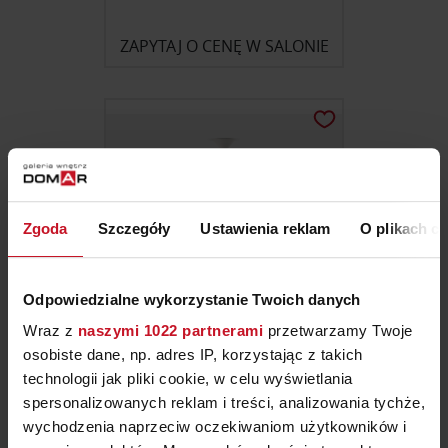
ZAPYTAJ O CENĘ W SALONIE
Zgoda
Szczegóły
Ustawienia reklam
O plikach c
Odpowiedzialne wykorzystanie Twoich danych
Wraz z
naszymi 1022 partnerami
przetwarzamy Twoje
osobiste dane, np. adres IP, korzystając z takich
LAMPA WISZĄCA BELL
technologii jak pliki cookie, w celu wyświetlania
spersonalizowanych reklam i treści, analizowania tychże,
ZAPYTAJ O CENĘ W SALONIE
wychodzenia naprzeciw oczekiwaniom użytkowników i