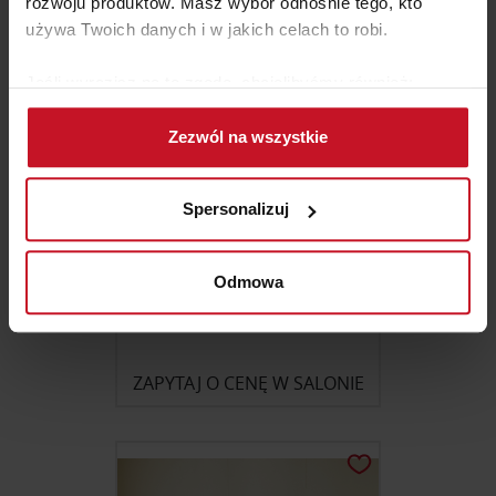
rozwoju produktów. Masz wybór odnośnie tego, kto
używa Twoich danych i w jakich celach to robi.
Jeśli wyrazisz na to zgodę, chcielibyśmy również:
Gromadzić dane dotyczące Twojej lokalizacji
Zezwól na wszystkie
geograficznej z dokładnością nawet do kilku metrów
Identyfikować Twoje urządzenie, aktywnie
analizując charakteryzującego je zbiory danych
Spersonalizuj
(fingerprinting, czyli wirtualny odcisk palca)
Dowiedz się więcej odnośnie tego, jak Twoje osobiste
dane są przetwarzane oraz ustaw własne preferencje w
Odmowa
sekcji szczegółów
. W Deklaracji plików cookie możesz
STÓŁ MINC
zmienić lub wycofać swoją zgodę w dowolnej chwili.
ZAPYTAJ O CENĘ W SALONIE
Wykorzystujemy pliki cookie do spersonalizowania treści
i reklam, aby oferować funkcje społecznościowe i
analizować ruch w naszej witrynie. Informacje o tym, jak
korzystasz z naszej witryny, udostępniamy partnerom
społecznościowym, reklamowym i analitycznym.