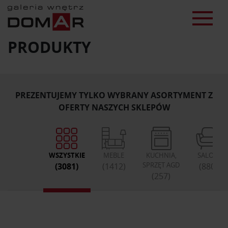
PRODUKTY
PREZENTUJEMY TYLKO WYBRANY ASORTYMENT Z
OFERTY NASZYCH SKLEPÓW
WSZYSTKIE
MEBLE
KUCHNIA,
SALON
SPRZĘT AGD
(3081)
(1412)
(880)
(257)