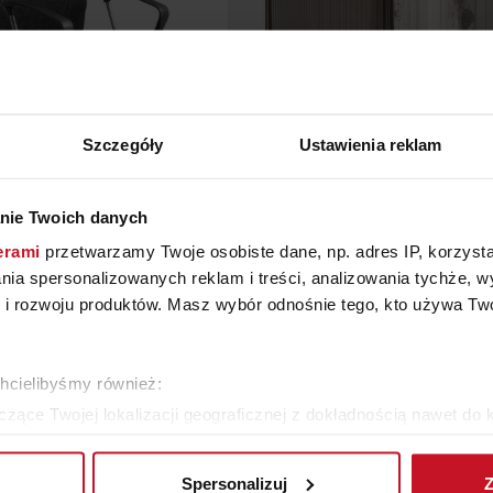
Szczegóły
Ustawienia reklam
ESŁO BIUROWE BILLUM
SYPIALNIA NUBO
nie Twoich danych
erami
przetwarzamy Twoje osobiste dane, np. adres IP, korzystaj
YTAJ O CENĘ W SALONIE
ZAPYTAJ O CENĘ W SAL
lania spersonalizowanych reklam i treści, analizowania tychże,
 rozwoju produktów. Masz wybór odnośnie tego, kto używa Twoi
ZOBACZ WSZYSTKIE PRODUKTY
chcielibyśmy również:
zące Twojej lokalizacji geograficznej z dokładnością nawet do 
rządzenie, aktywnie analizując charakteryzującego je zbiory dany
Spersonalizuj
Z