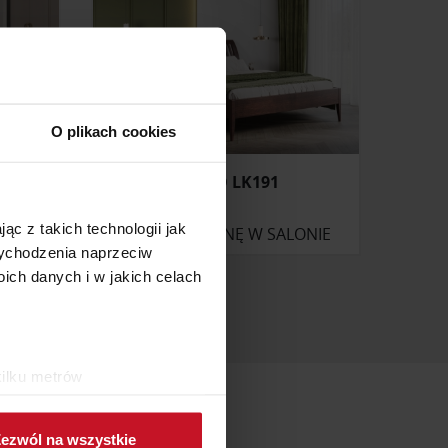
O plikach cookies
ŁÓŻKO LK191
ąc z takich technologii jak
ONIE
ZAPYTAJ O CENĘ W SALONIE
 wychodzenia naprzeciw
ch danych i w jakich celach
kilku metrów
ch (fingerprinting, czyli
ezwól na wszystkie