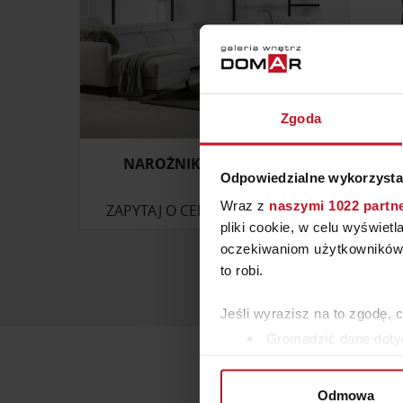
Zgoda
NAROŻNIK TULIPANO
KRZ
Odpowiedzialne wykorzysta
Wraz z
naszymi 1022 partn
ZAPYTAJ O CENĘ W SALONIE
ZAP
pliki cookie, w celu wyświet
oczekiwaniom użytkowników i
to robi.
Jeśli wyrazisz na to zgodę, 
Gromadzić dane dotyc
Identyfikować Twoje u
wirtualny odcisk palca)
Odmowa