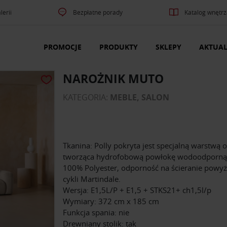
lerii
Bezpłatne porady
Katalog wnętrz
PROMOCJE
PRODUKTY
SKLEPY
AKTUAL
NAROŻNIK MUTO
KATEGORIA:
MEBLE, SALON
Tkanina: Polly pokryta jest specjalną warstwą 
tworząca hydrofobową powłokę wodoodporną,
100% Polyester, odporność na ścieranie powyże
cykli Martindale.
Wersja: E1,5L/P + E1,5 + STKS21+ ch1,5l/p
Wymiary: 372 cm x 185 cm
Funkcja spania: nie
Drewniany stolik: tak