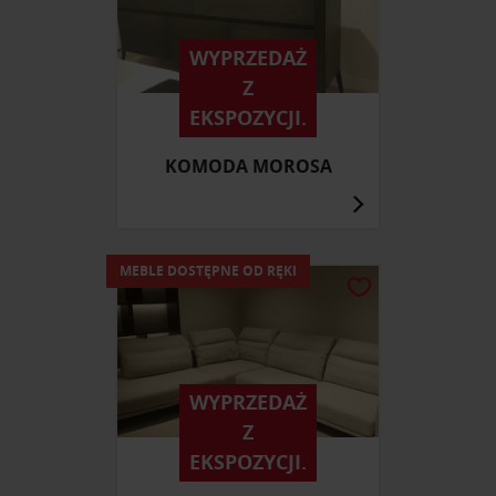
WYPRZEDAŻ
Z
EKSPOZYCJI.
KOMODA MOROSA
MEBLE DOSTĘPNE OD RĘKI
WYPRZEDAŻ
Z
EKSPOZYCJI.