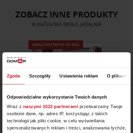
ZOBACZ INNE PRODUKTY
W KATEGORII: MEBLE, JADALNIA
MEBLE DOSTĘPNE OD RĘKI
Zgoda
Szczegóły
Ustawienia reklam
O plikach c
Odpowiedzialne wykorzystanie Twoich danych
Wraz z
naszymi 1022 partnerami
przetwarzamy Twoje
osobiste dane, np. adres IP, korzystając z takich
technologii jak pliki cookie, w celu wyświetlania
STYLOWY STÓŁ C
spersonalizowanych reklam i treści, analizowania tychże,
ROZKŁADANY