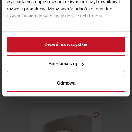
wychodzenia naprzeciw oczekiwaniom użytkowników i
rozwoju produktów. Masz wybór odnośnie tego, kto
używa Twoich danych i w jakich celach to robi.
Jeśli wyrazisz na to zgodę, chcielibyśmy również:
Gromadzić dane dotyczące Twojej lokalizacji
Zezwól na wszystkie
geograficznej z dokładnością nawet do kilku metrów
Identyfikować Twoje urządzenie, aktywnie
analizując charakteryzującego je zbiory danych
Spersonalizuj
(fingerprinting, czyli wirtualny odcisk palca)
Dowiedz się więcej odnośnie tego, jak Twoje osobiste
KRZESŁO WANDA
dane są przetwarzane oraz ustaw własne preferencje w
Odmowa
sekcji szczegółów
. W Deklaracji plików cookie możesz
ZAPYTAJ O CENĘ W SALONIE
zmienić lub wycofać swoją zgodę w dowolnej chwili.
Wykorzystujemy pliki cookie do spersonalizowania treści
i reklam, aby oferować funkcje społecznościowe i
analizować ruch w naszej witrynie. Informacje o tym, jak
korzystasz z naszej witryny, udostępniamy partnerom