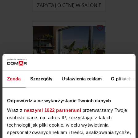
ZAPYTAJ O CENĘ W SALONIE
Zgoda
Szczegóły
Ustawienia reklam
O plikach c
Odpowiedzialne wykorzystanie Twoich danych
JADALNIA MODERN
Wraz z
naszymi 1022 partnerami
przetwarzamy Twoje
osobiste dane, np. adres IP, korzystając z takich
ZAPYTAJ O CENĘ W SALONIE
technologii jak pliki cookie, w celu wyświetlania
spersonalizowanych reklam i treści, analizowania tychże,