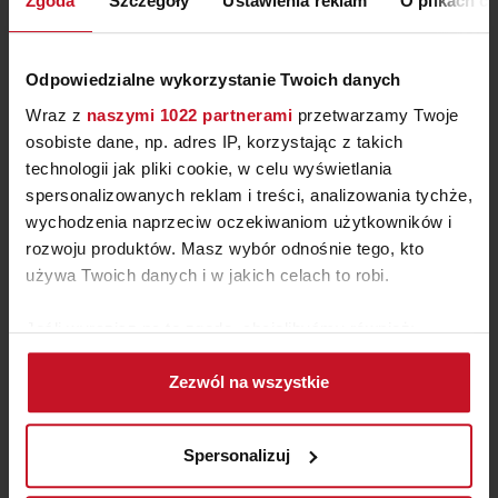
Zgoda
Szczegóły
Ustawienia reklam
O plikach c
Odpowiedzialne wykorzystanie Twoich danych
Wraz z
naszymi 1022 partnerami
przetwarzamy Twoje
osobiste dane, np. adres IP, korzystając z takich
technologii jak pliki cookie, w celu wyświetlania
spersonalizowanych reklam i treści, analizowania tychże,
wychodzenia naprzeciw oczekiwaniom użytkowników i
rozwoju produktów. Masz wybór odnośnie tego, kto
używa Twoich danych i w jakich celach to robi.
KLAMKA ATENA RANK
Jeśli wyrazisz na to zgodę, chcielibyśmy również:
GUILLOCHE
Gromadzić dane dotyczące Twojej lokalizacji
ZAPYTAJ O CENĘ W SALONIE
Zezwól na wszystkie
geograficznej z dokładnością nawet do kilku metrów
Identyfikować Twoje urządzenie, aktywnie
analizując charakteryzującego je zbiory danych
Spersonalizuj
(fingerprinting, czyli wirtualny odcisk palca)
Dowiedz się więcej odnośnie tego, jak Twoje osobiste