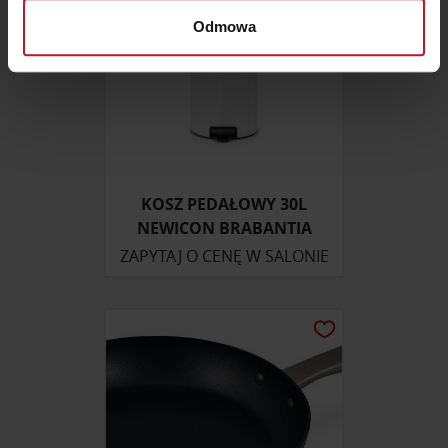
dane są przetwarzane oraz ustaw własne preferencje w
Odmowa
sekcji szczegółów
. W Deklaracji plików cookie możesz
zmienić lub wycofać swoją zgodę w dowolnej chwili.
Wykorzystujemy pliki cookie do spersonalizowania treści
i reklam, aby oferować funkcje społecznościowe i
analizować ruch w naszej witrynie. Informacje o tym, jak
korzystasz z naszej witryny, udostępniamy partnerom
KOSZ PEDAŁOWY 30L
społecznościowym, reklamowym i analitycznym.
NEWICON BRABANTIA
Partnerzy mogą połączyć te informacje z innymi danymi
ZAPYTAJ O CENĘ W SALONIE
otrzymanymi od Ciebie lub uzyskanymi podczas
korzystania z ich usług.