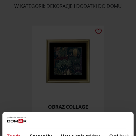
W KATEGORII: DEKORACJE I DODATKI DO DOMU
OBRAZ COLLAGE
ZAPYTAJ O CENĘ W SALONIE