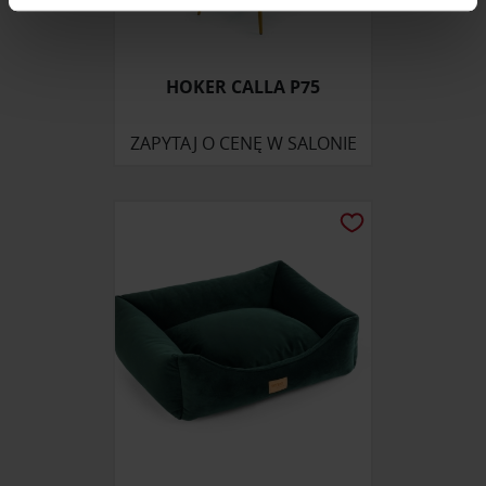
zmienić lub wycofać swoją zgodę w dowolnej chwili.
Wykorzystujemy pliki cookie do spersonalizowania treści
HOKER CALLA P75
i reklam, aby oferować funkcje społecznościowe i
analizować ruch w naszej witrynie. Informacje o tym, jak
korzystasz z naszej witryny, udostępniamy partnerom
ZAPYTAJ O CENĘ W SALONIE
społecznościowym, reklamowym i analitycznym.
Partnerzy mogą połączyć te informacje z innymi danymi
otrzymanymi od Ciebie lub uzyskanymi podczas
korzystania z ich usług.