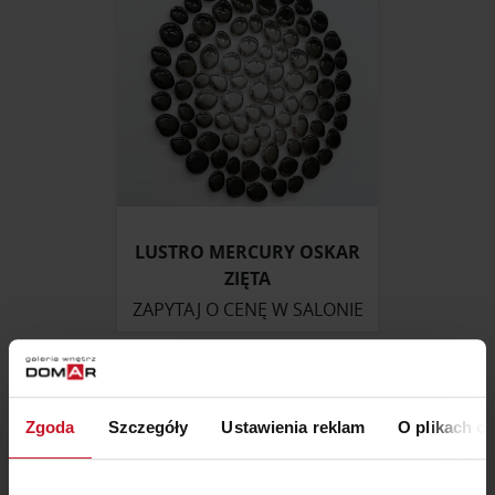
LUSTRO MERCURY OSKAR
ZIĘTA
ZAPYTAJ O CENĘ W SALONIE
Zgoda
Szczegóły
Ustawienia reklam
O plikach c