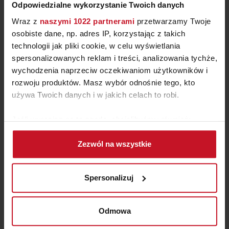
Odpowiedzialne wykorzystanie Twoich danych
Wraz z
naszymi 1022 partnerami
przetwarzamy Twoje
osobiste dane, np. adres IP, korzystając z takich
technologii jak pliki cookie, w celu wyświetlania
spersonalizowanych reklam i treści, analizowania tychże,
wychodzenia naprzeciw oczekiwaniom użytkowników i
SATURATOR DO WODY
rozwoju produktów. Masz wybór odnośnie tego, kto
CAROBONATOR PRO AARKE
używa Twoich danych i w jakich celach to robi.
ZAPYTAJ O CENĘ W SALONIE
Jeśli wyrazisz na to zgodę, chcielibyśmy również:
Gromadzić dane dotyczące Twojej lokalizacji
Zezwól na wszystkie
geograficznej z dokładnością nawet do kilku metrów
Identyfikować Twoje urządzenie, aktywnie
analizując charakteryzującego je zbiory danych
Spersonalizuj
(fingerprinting, czyli wirtualny odcisk palca)
Dowiedz się więcej odnośnie tego, jak Twoje osobiste
dane są przetwarzane oraz ustaw własne preferencje w
Odmowa
sekcji szczegółów
. W Deklaracji plików cookie możesz