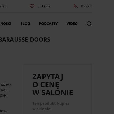
arski
Ulubione
Kontakt
NOŚCI
BLOG
PODCASTY
VIDEO
 BARAUSSE DOORS
ZAPYTAJ
O CENĘ
 możesz
 RAL,
W SALONIE
 SOFT
Ten produkt kupisz
w sklepie:
niowe