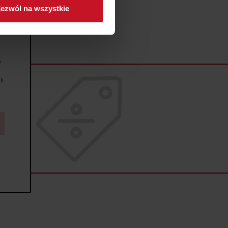
ezwól na wszystkie
sne preferencje w
sekcji
j chwili.
ołecznościowe i analizować
e
artnerom społecznościowym,
anymi od Ciebie lub
li