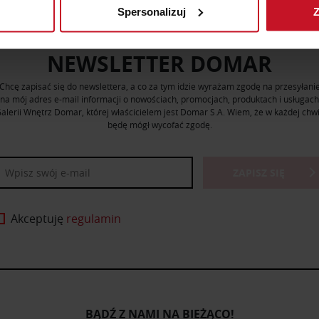
Spersonalizuj
Z
 tego, jak Twoje osobiste dane są przetwarzane oraz ustaw wła
plików cookie możesz zmienić lub wycofać swoją zgodę w dowolne
NEWSLETTER DOMAR
do spersonalizowania treści i reklam, aby oferować funkcje sp
Chcę zapisać się do newslettera, a co za tym idzie wyrażam zgodę na przesyłani
ormacje o tym, jak korzystasz z naszej witryny, udostępniamy p
na mój adres e-mail informacji o nowościach, promocjach, produktach i usługach
Partnerzy mogą połączyć te informacje z innymi danymi otrzym
alerii Wnętrz Domar, której właścicielem jest Domar S.A. Wiem, że w każdej chwi
nia z ich usług.
będę mógł wycofać zgodę.
ZAPISZ SIĘ
Akceptuję
regulamin
BĄDŹ Z NAMI NA BIEŻĄCO!