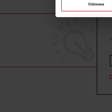
wirtualny odcisk palca)
Odmowa
Dowiedz się więcej odnośnie
szczegółów
. W Deklaracji 
Wykorzystujemy pliki cookie 
ruch w naszej witrynie. Inf
reklamowym i analitycznym. 
G
uzyskanymi podczas korzysta