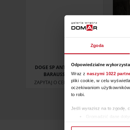
Zgoda
Odpowiedzialne wykorzysta
DOGE SP ANTICA VANITA –
D
Wraz z
naszymi 1022 partn
BARAUSSE DOORS
pliki cookie, w celu wyświet
ZAPYTAJ O CENĘ W SALONIE
ZAP
oczekiwaniom użytkowników i
to robi.
Jeśli wyrazisz na to zgodę, 
Gromadzić dane dotyc
Identyfikować Twoje u