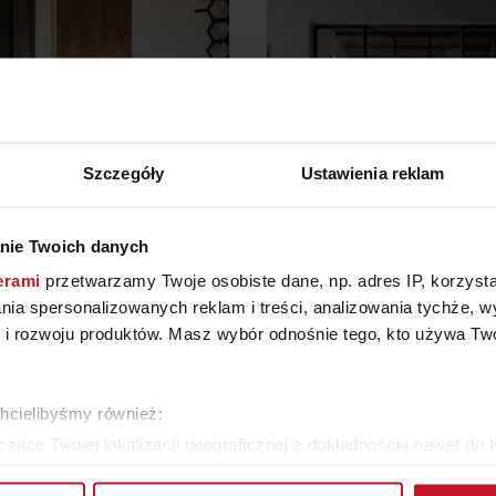
Szczegóły
Ustawienia reklam
nie Twoich danych
RZWI UKRYTE CENERE
BARAUSSE TIP L1 & 
erami
przetwarzamy Twoje osobiste dane, np. adres IP, korzystaj
BARAUSSE
lania spersonalizowanych reklam i treści, analizowania tychże,
YTAJ O CENĘ W SALONIE
ZAPYTAJ O CENĘ W SAL
 rozwoju produktów. Masz wybór odnośnie tego, kto używa Twoi
WIĘCEJ PRODUKTÓW Z TEJ KATEGORII
chcielibyśmy również:
zące Twojej lokalizacji geograficznej z dokładnością nawet do 
rządzenie, aktywnie analizując charakteryzującego je zbiory dany