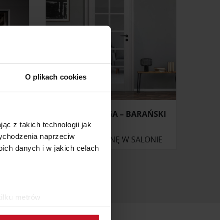
O plikach cookies
L2
DRZWI MALAGA – BARAŃSKI
ąc z takich technologii jak
 wychodzenia naprzeciw
ONIE
ZAPYTAJ O CENĘ W SALONIE
ch danych i w jakich celach
kilku metrów
ch (fingerprinting, czyli