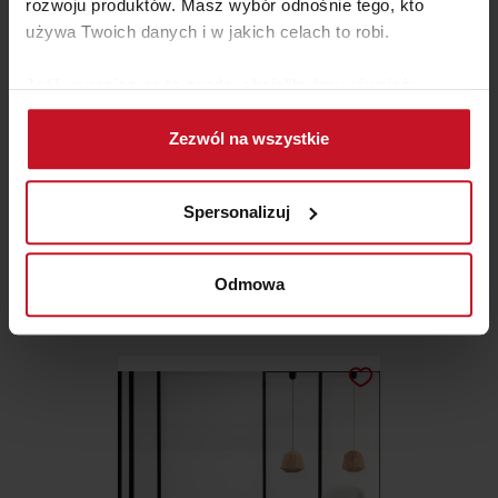
rozwoju produktów. Masz wybór odnośnie tego, kto
używa Twoich danych i w jakich celach to robi.
Jeśli wyrazisz na to zgodę, chcielibyśmy również:
Gromadzić dane dotyczące Twojej lokalizacji
Zezwól na wszystkie
geograficznej z dokładnością nawet do kilku metrów
Identyfikować Twoje urządzenie, aktywnie
analizując charakteryzującego je zbiory danych
Spersonalizuj
(fingerprinting, czyli wirtualny odcisk palca)
ŁÓŻKO BOSTON
Dowiedz się więcej odnośnie tego, jak Twoje osobiste
dane są przetwarzane oraz ustaw własne preferencje w
Odmowa
ZAPYTAJ O CENĘ W SALONIE
sekcji szczegółów
. W Deklaracji plików cookie możesz
zmienić lub wycofać swoją zgodę w dowolnej chwili.
Wykorzystujemy pliki cookie do spersonalizowania treści
i reklam, aby oferować funkcje społecznościowe i
analizować ruch w naszej witrynie. Informacje o tym, jak
korzystasz z naszej witryny, udostępniamy partnerom
społecznościowym, reklamowym i analitycznym.