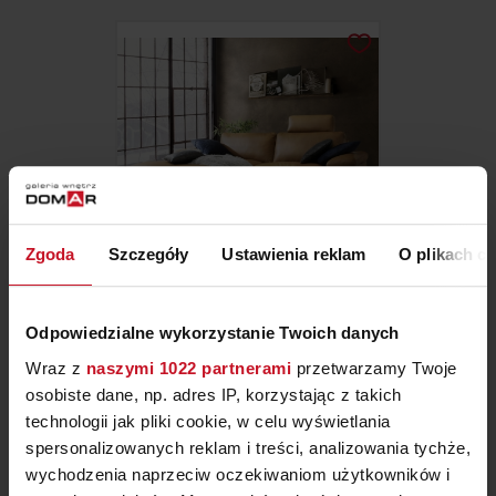
Zgoda
Szczegóły
Ustawienia reklam
O plikach c
SOFA PARMA
Odpowiedzialne wykorzystanie Twoich danych
Wraz z
naszymi 1022 partnerami
przetwarzamy Twoje
ZAPYTAJ O CENĘ W SALONIE
osobiste dane, np. adres IP, korzystając z takich
technologii jak pliki cookie, w celu wyświetlania
spersonalizowanych reklam i treści, analizowania tychże,
wychodzenia naprzeciw oczekiwaniom użytkowników i