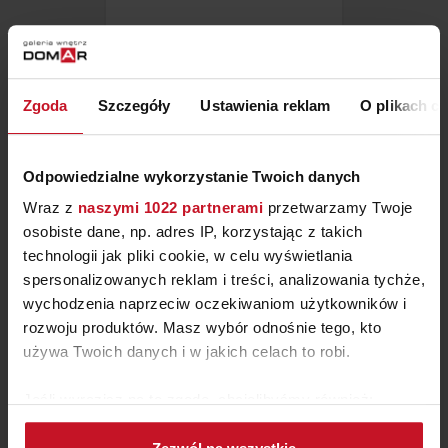
SALON MP MALIBU
ZAPYTAJ O CENĘ W SALONIE
Zgoda
Szczegóły
Ustawienia reklam
O plikach c
Odpowiedzialne wykorzystanie Twoich danych
Wraz z
naszymi 1022 partnerami
przetwarzamy Twoje
osobiste dane, np. adres IP, korzystając z takich
technologii jak pliki cookie, w celu wyświetlania
spersonalizowanych reklam i treści, analizowania tychże,
wychodzenia naprzeciw oczekiwaniom użytkowników i
rozwoju produktów. Masz wybór odnośnie tego, kto
używa Twoich danych i w jakich celach to robi.
Jeśli wyrazisz na to zgodę, chcielibyśmy również:
SYPIALNIA PIUMA
Gromadzić dane dotyczące Twojej lokalizacji