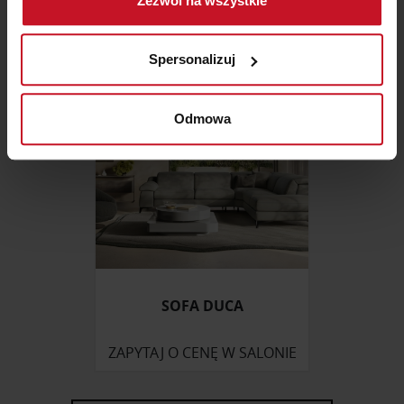
Zezwól na wszystkie
geograficznej z dokładnością nawet do kilku metrów
ZAPYTAJ O CENĘ W SALONIE
Identyfikować Twoje urządzenie, aktywnie
analizując charakteryzującego je zbiory danych
Spersonalizuj
(fingerprinting, czyli wirtualny odcisk palca)
Dowiedz się więcej odnośnie tego, jak Twoje osobiste
dane są przetwarzane oraz ustaw własne preferencje w
Odmowa
sekcji szczegółów
. W Deklaracji plików cookie możesz
zmienić lub wycofać swoją zgodę w dowolnej chwili.
Wykorzystujemy pliki cookie do spersonalizowania treści
i reklam, aby oferować funkcje społecznościowe i
analizować ruch w naszej witrynie. Informacje o tym, jak
korzystasz z naszej witryny, udostępniamy partnerom
społecznościowym, reklamowym i analitycznym.
SOFA DUCA
Partnerzy mogą połączyć te informacje z innymi danymi
otrzymanymi od Ciebie lub uzyskanymi podczas
ZAPYTAJ O CENĘ W SALONIE
korzystania z ich usług.