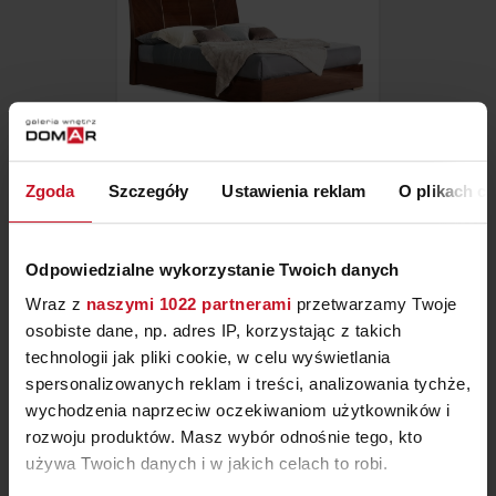
ŁÓŻKO BELLAGIO
Zgoda
Szczegóły
Ustawienia reklam
O plikach c
ZAPYTAJ O CENĘ W SALONIE
Odpowiedzialne wykorzystanie Twoich danych
Wraz z
naszymi 1022 partnerami
przetwarzamy Twoje
osobiste dane, np. adres IP, korzystając z takich
technologii jak pliki cookie, w celu wyświetlania
spersonalizowanych reklam i treści, analizowania tychże,
wychodzenia naprzeciw oczekiwaniom użytkowników i
rozwoju produktów. Masz wybór odnośnie tego, kto
używa Twoich danych i w jakich celach to robi.