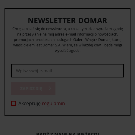
NEWSLETTER DOMAR
Chcę zapisać się do newslettera, a co za tym idzie wyrażam zgodę
na przesyłanie na mój adres e-mail informacji o nowościach,
promocjach, produktach i usługach Galerii Wnętrz Domar, której
właścicielem jest Domar S.A. Wiem, że w każdej chwili będę mógł
wycofać zgodę.
ZAPISZ SIĘ
Akceptuję
regulamin
BĄDŹ Z NAMI NA BIEŻĄCO!