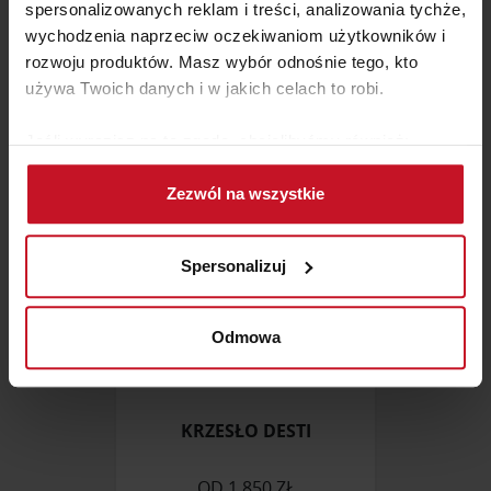
spersonalizowanych reklam i treści, analizowania tychże,
SOFA Z WYMIENNYM
wychodzenia naprzeciw oczekiwaniom użytkowników i
BOCZKIEM TINY
rozwoju produktów. Masz wybór odnośnie tego, kto
ZAPYTAJ O CENĘ W SALONIE
używa Twoich danych i w jakich celach to robi.
Jeśli wyrazisz na to zgodę, chcielibyśmy również:
Gromadzić dane dotyczące Twojej lokalizacji
Zezwól na wszystkie
geograficznej z dokładnością nawet do kilku metrów
Identyfikować Twoje urządzenie, aktywnie
analizując charakteryzującego je zbiory danych
Spersonalizuj
(fingerprinting, czyli wirtualny odcisk palca)
Dowiedz się więcej odnośnie tego, jak Twoje osobiste
dane są przetwarzane oraz ustaw własne preferencje w
Odmowa
sekcji szczegółów
. W Deklaracji plików cookie możesz
zmienić lub wycofać swoją zgodę w dowolnej chwili.
KRZESŁO DESTI
Wykorzystujemy pliki cookie do spersonalizowania treści
i reklam, aby oferować funkcje społecznościowe i
OD
1 850 ZŁ
analizować ruch w naszej witrynie. Informacje o tym, jak