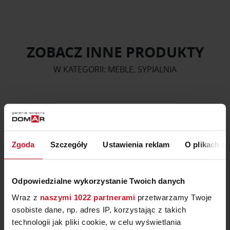
ZOBACZ INNE PRODUKTY
W KATEGORII: MEBLE, SYPIALNIA
Zgoda
Szczegóły
Ustawienia reklam
O plikach c
Odpowiedzialne wykorzystanie Twoich danych
Wraz z
naszymi 1022 partnerami
przetwarzamy Twoje
osobiste dane, np. adres IP, korzystając z takich
technologii jak pliki cookie, w celu wyświetlania