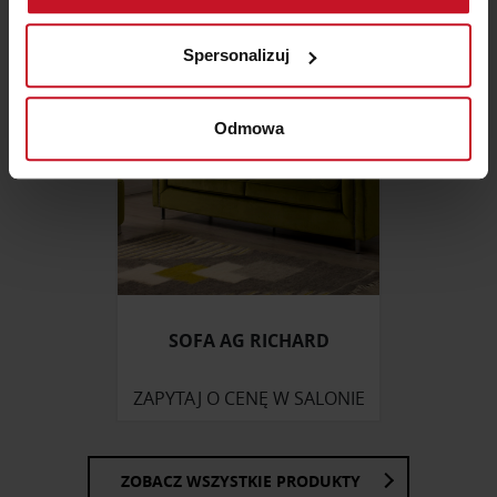
Identyfikować Twoje urządzenie, aktywnie
analizując charakteryzującego je zbiory danych
Spersonalizuj
(fingerprinting, czyli wirtualny odcisk palca)
Dowiedz się więcej odnośnie tego, jak Twoje osobiste
dane są przetwarzane oraz ustaw własne preferencje w
Odmowa
sekcji szczegółów
. W Deklaracji plików cookie możesz
zmienić lub wycofać swoją zgodę w dowolnej chwili.
Wykorzystujemy pliki cookie do spersonalizowania treści
i reklam, aby oferować funkcje społecznościowe i
analizować ruch w naszej witrynie. Informacje o tym, jak
korzystasz z naszej witryny, udostępniamy partnerom
społecznościowym, reklamowym i analitycznym.
SOFA AG RICHARD
Partnerzy mogą połączyć te informacje z innymi danymi
otrzymanymi od Ciebie lub uzyskanymi podczas
ZAPYTAJ O CENĘ W SALONIE
korzystania z ich usług.
ZOBACZ WSZYSTKIE PRODUKTY