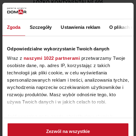
ŁÓŻKO KONTYNENTALNE 606
6 725 ZŁ
Zgoda
Szczegóły
Ustawienia reklam
O plikach c
Odpowiedzialne wykorzystanie Twoich danych
Wraz z
naszymi 1022 partnerami
przetwarzamy Twoje
osobiste dane, np. adres IP, korzystając z takich
technologii jak pliki cookie, w celu wyświetlania
spersonalizowanych reklam i treści, analizowania tychże,
wychodzenia naprzeciw oczekiwaniom użytkowników i
rozwoju produktów. Masz wybór odnośnie tego, kto
używa Twoich danych i w jakich celach to robi.
FOTEL WISZĄCY HUŚTAWKA
Jeśli wyrazisz na to zgodę, chcielibyśmy również:
MYRA XZ
Gromadzić dane dotyczące Twojej lokalizacji
ZAPYTAJ O CENĘ W SALONIE
Zezwól na wszystkie
geograficznej z dokładnością nawet do kilku metrów