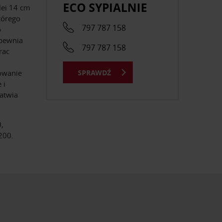
ECO SYPIALNIE
lei 14 cm
tórego
797 787 158
o
apewnia
797 787 158
rac
SPRAWDŹ
owanie
 i
atwia
,
200.