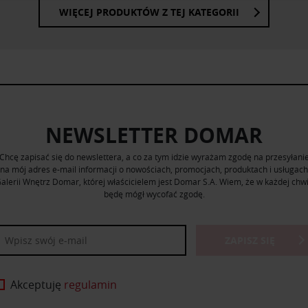
nia z ich usług.
WIĘCEJ PRODUKTÓW Z TEJ KATEGORII
NEWSLETTER DOMAR
Chcę zapisać się do newslettera, a co za tym idzie wyrażam zgodę na przesyłani
na mój adres e-mail informacji o nowościach, promocjach, produktach i usługach
alerii Wnętrz Domar, której właścicielem jest Domar S.A. Wiem, że w każdej chwi
będę mógł wycofać zgodę.
ZAPISZ SIĘ
Akceptuję
regulamin