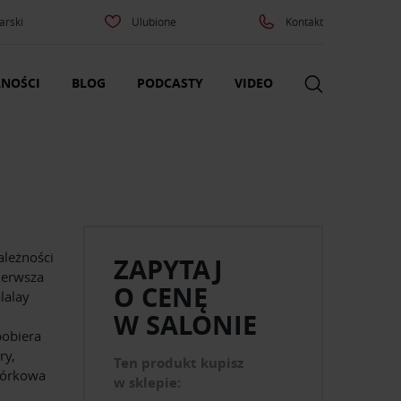
arski
Ulubione
Kontakt
NOŚCI
BLOG
PODCASTY
VIDEO
ależności
ZAPYTAJ
ierwsza
O CENĘ
lalay
W SALONIE
pobiera
ry,
Ten produkt kupisz
mórkowa
w sklepie: