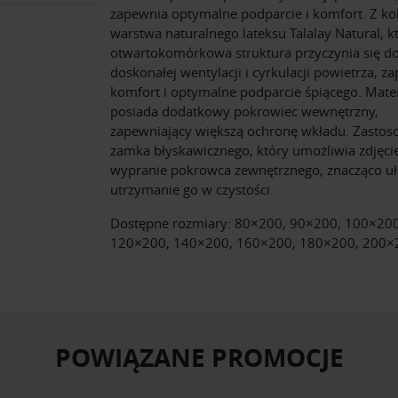
zapewnia optymalne podparcie i komfort. Z ko
warstwa naturalnego lateksu Talalay Natural, k
otwartokomórkowa struktura przyczynia się d
doskonałej wentylacji i cyrkulacji powietrza, z
komfort i optymalne podparcie śpiącego. Mate
posiada dodatkowy pokrowiec wewnętrzny,
zapewniający większą ochronę wkładu. Zastos
zamka błyskawicznego, który umożliwia zdjęcie
wypranie pokrowca zewnętrznego, znacząco uł
utrzymanie go w czystości.
Dostępne rozmiary: 80×200, 90×200, 100×200
120×200, 140×200, 160×200, 180×200, 200×
POWIĄZANE PROMOCJE