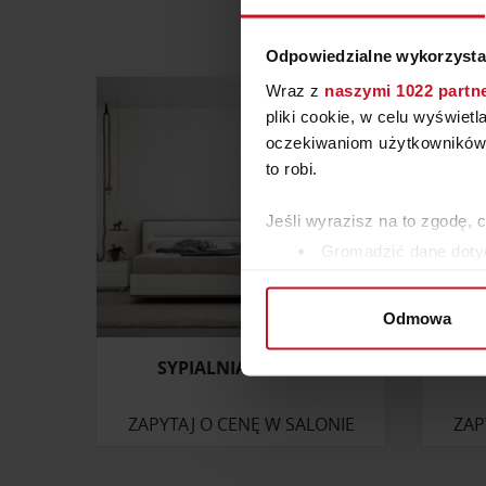
Odpowiedzialne wykorzysta
Wraz z
naszymi 1022 partn
pliki cookie, w celu wyświet
oczekiwaniom użytkowników i
to robi.
Jeśli wyrazisz na to zgodę, 
Gromadzić dane dotyc
Identyfikować Twoje u
wirtualny odcisk palca)
Odmowa
Dowiedz się więcej odnośnie
szczegółów
. W Deklaracji 
SYPIALNIA BOSTON
F
Wykorzystujemy pliki cookie 
ZAPYTAJ O CENĘ W SALONIE
ZAP
ruch w naszej witrynie. Inf
reklamowym i analitycznym. 