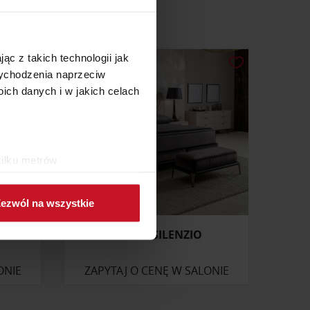
ąc z takich technologii jak
 wychodzenia naprzeciw
ch danych i w jakich celach
kilku metrów
ch (fingerprinting, czyli
ezwól na wszystkie
sne preferencje w
sekcji
j chwili.
ŁÓŻKO SILENZIO
ołecznościowe i analizować
ONIE
ZAPYTAJ O CENĘ W SALONIE
artnerom społecznościowym,
anymi od Ciebie lub