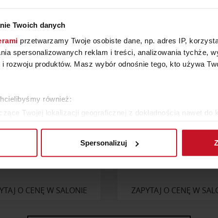
W KATEGORII: SYPIALNIA
nie Twoich danych
erami
przetwarzamy Twoje osobiste dane, np. adres IP, korzystaj
lania spersonalizowanych reklam i treści, analizowania tychże,
 rozwoju produktów. Masz wybór odnośnie tego, kto używa Twoi
chcielibyśmy również:
zące Twojej lokalizacji geograficznej z dokładnością nawet do 
rządzenie, aktywnie analizując charakteryzującego je zbiory dany
Spersonalizuj
Z
 tego, jak Twoje osobiste dane są przetwarzane oraz ustaw wła
plików cookie możesz zmienić lub wycofać swoją zgodę w dowolne
OTEL RE-VIVE LOUNGE
ŁÓŻKO LK191
do spersonalizowania treści i reklam, aby oferować funkcje sp
YTAJ O CENĘ W SALONIE
ZAPYTAJ O CENĘ W SAL
ormacje o tym, jak korzystasz z naszej witryny, udostępniamy p
Partnerzy mogą połączyć te informacje z innymi danymi otrzym