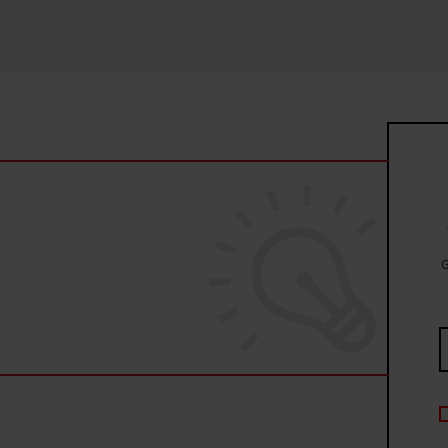
uzyskanymi podczas korzysta
G