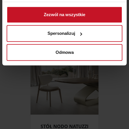
Jeśli wyrazisz na to zgodę, chcielibyśmy również:
Gromadzić dane dotyczące Twojej lokalizacji
Zezwól na wszystkie
geograficznej z dokładnością nawet do kilku metrów
TOALETKA TAR 5436
Identyfikować Twoje urządzenie, aktywnie
analizując charakteryzującego je zbiory danych
ZAPYTAJ O CENĘ W SALONIE
Spersonalizuj
(fingerprinting, czyli wirtualny odcisk palca)
Dowiedz się więcej odnośnie tego, jak Twoje osobiste
dane są przetwarzane oraz ustaw własne preferencje w
Odmowa
sekcji szczegółów
. W Deklaracji plików cookie możesz
zmienić lub wycofać swoją zgodę w dowolnej chwili.
Wykorzystujemy pliki cookie do spersonalizowania treści
i reklam, aby oferować funkcje społecznościowe i
analizować ruch w naszej witrynie. Informacje o tym, jak
korzystasz z naszej witryny, udostępniamy partnerom
społecznościowym, reklamowym i analitycznym.
Partnerzy mogą połączyć te informacje z innymi danymi
otrzymanymi od Ciebie lub uzyskanymi podczas
STÓŁ NODO NATUZZI
korzystania z ich usług.