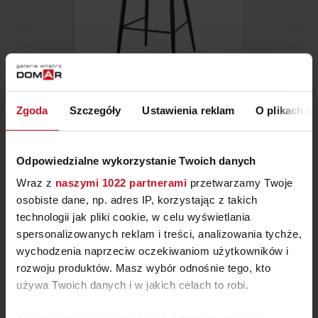
HOKER MERCY SUPREME
Zgoda
Szczegóły
Ustawienia reklam
O plikach c
ZAPYTAJ O CENĘ W SALONIE
Odpowiedzialne wykorzystanie Twoich danych
Wraz z
naszymi 1022 partnerami
przetwarzamy Twoje
osobiste dane, np. adres IP, korzystając z takich
technologii jak pliki cookie, w celu wyświetlania
spersonalizowanych reklam i treści, analizowania tychże,
wychodzenia naprzeciw oczekiwaniom użytkowników i
rozwoju produktów. Masz wybór odnośnie tego, kto
używa Twoich danych i w jakich celach to robi.