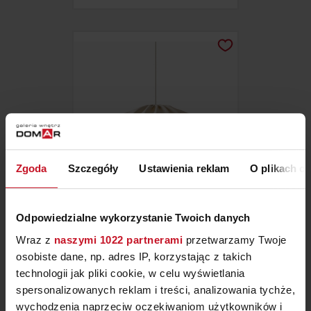
Zgoda
Szczegóły
Ustawienia reklam
O plikach c
LAMPA WISZĄCA JODIE
Odpowiedzialne wykorzystanie Twoich danych
Wraz z
naszymi 1022 partnerami
przetwarzamy Twoje
ZAPYTAJ O CENĘ W SALONIE
osobiste dane, np. adres IP, korzystając z takich
technologii jak pliki cookie, w celu wyświetlania
spersonalizowanych reklam i treści, analizowania tychże,
wychodzenia naprzeciw oczekiwaniom użytkowników i