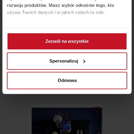
rozwoju produktów. Masz wybór odnośnie tego, kto
używa Twoich danych i w jakich celach to robi.
Jeśli wyrazisz na to zgodę, chcielibyśmy również:
Gromadzić dane dotyczące Twojej lokalizacji
Zezwól na wszystkie
geograficznej z dokładnością nawet do kilku metrów
Identyfikować Twoje urządzenie, aktywnie
analizując charakteryzującego je zbiory danych
Spersonalizuj
(fingerprinting, czyli wirtualny odcisk palca)
LAMPA WISZĄCA CARANACOA
Dowiedz się więcej odnośnie tego, jak Twoje osobiste
dane są przetwarzane oraz ustaw własne preferencje w
Odmowa
sekcji szczegółów
. W Deklaracji plików cookie możesz
ZAPYTAJ O CENĘ W SALONIE
zmienić lub wycofać swoją zgodę w dowolnej chwili.
Wykorzystujemy pliki cookie do spersonalizowania treści
i reklam, aby oferować funkcje społecznościowe i
analizować ruch w naszej witrynie. Informacje o tym, jak
korzystasz z naszej witryny, udostępniamy partnerom