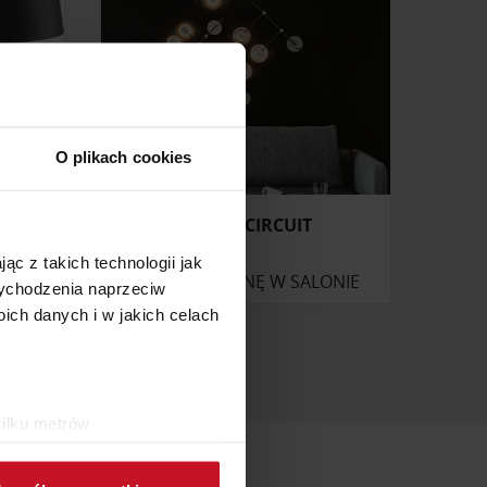
O plikach cookies
AGA
LAMPY CIRCUIT
ąc z takich technologii jak
ONIE
ZAPYTAJ O CENĘ W SALONIE
 wychodzenia naprzeciw
ch danych i w jakich celach
kilku metrów
ch (fingerprinting, czyli