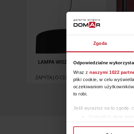
Zgoda
LAMPA WISZĄCA TANGO
LAMP
Odpowiedzialne wykorzysta
Wraz z
naszymi 1022 partn
ZAPYTAJ O CENĘ W SALONIE
pliki cookie, w celu wyświet
oczekiwaniom użytkowników i
to robi.
Jeśli wyrazisz na to zgodę, 
Gromadzić dane dotyc
Identyfikować Twoje u
wirtualny odcisk palca)