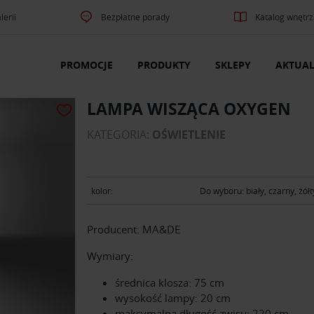
lerii
Bezpłatne porady
Katalog wnętrz
PROMOCJE
PRODUKTY
SKLEPY
AKTUAL
LAMPA WISZĄCA OXYGEN
KATEGORIA:
OŚWIETLENIE
kolor:
Do wyboru: biały, czarny, żółt
Producent: MA&DE
Wymiary:
średnica klosza: 75 cm
wysokość lampy: 20 cm
maksymalna długość zwisu: 220 cm