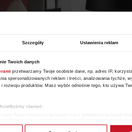
Szczegóły
Ustawienia reklam
A WISZĄCA MANDARINA
LAMPA KOMODOWA H
nie Twoich danych
erami
przetwarzamy Twoje osobiste dane, np. adres IP, korzystaj
2 591 ZŁ
ZAPYTAJ O CENĘ W SAL
lania spersonalizowanych reklam i treści, analizowania tychże,
 rozwoju produktów. Masz wybór odnośnie tego, kto używa Twoi
WIĘCEJ PRODUKTÓW Z TEJ KATEGORII
chcielibyśmy również:
zące Twojej lokalizacji geograficznej z dokładnością nawet do 
rządzenie, aktywnie analizując charakteryzującego je zbiory dany