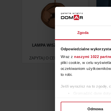
Zgoda
LAMPA WISZĄCA BOLLA
Odpowiedzialne wykorzysta
Wraz z
naszymi 1022 partn
ZAPYTAJ O CENĘ W SALONIE
ZAP
pliki cookie, w celu wyświet
oczekiwaniom użytkowników i
to robi.
Jeśli wyrazisz na to zgodę, 
Gromadzić dane dotyc
Identyfikować Twoje u
wirtualny odcisk palca)
Odmowa