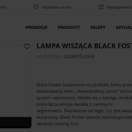
lerii
Bezpłatne porady
Katalog wnętrz
PROMOCJE
PRODUKTY
SKLEPY
AKTUAL
LAMPA WISZĄCA BLACK FOS
KATEGORIA:
OŚWIETLENIE
Black Foster Suspension to produkt, który prze
deklarowany efekt „Niewidzialnej czerni” na li
system zawieszony. Składa się z szeregu modu
które łączą emisje światła z ciemnymi
segmentami. Niezależnie od tego, czy jest włąc
wyłączony, Black Foster zawsze zachowuje est
idealnej ciemnej linii.