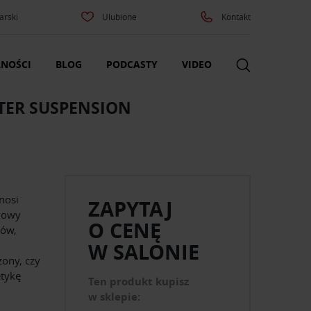
arski
Ulubione
Kontakt
NOŚCI
BLOG
PODCASTY
VIDEO
TER SUSPENSION
nosi
ZAPYTAJ
niowy
O CENĘ
łów,
W SALONIE
zony, czy
etykę
Ten produkt kupisz
w sklepie: