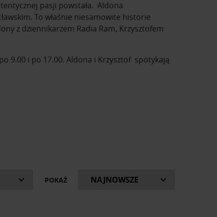
autentycznej pasji powstała. Aldona
ławskim. To właśnie niesamowite historie
ldony z dziennikarzem Radia Ram, Krzysztofem
 9.00 i po 17.00. Aldona i Krzysztof spotykają
historie powstania mebli, które znasz na co
 osiągnięcia.
ki, o których z humorem opowiadają prowadzący.
kazały się w latach 2019-2021 oraz bieżące
POKAŻ