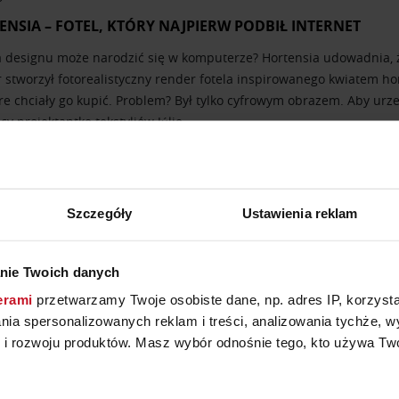
ENSIA – FOTEL, KTÓRY NAJPIERW PODBIŁ INTERNET
a designu może narodzić się w komputerze? Hortensia udowadnia, ż
 stworzył fotorealistyczny render fotela inspirowanego kwiatem hort
re chciały go kupić. Problem? Był tylko cyfrowym obrazem. Aby urze
y projektantkę tekstyliów Júlię…
Szczegóły
Ustawienia reklam
6
– KOLOR WIELU EMOCJI
nie Twoich danych
ej audycji Radia RAM Krzysztof Majewski zabrał słuchaczy w podróż p
erami
przetwarzamy Twoje osobiste dane, np. adres IP, korzystaj
le prawdziwe zwierciadło społecznych zmian. Po II wojnie świato
lania spersonalizowanych reklam i treści, analizowania tychże,
 idealizowanej kobiecości. Już wcześniej Elsa Schiaparelli wywróci
 rozwoju produktów. Masz wybór odnośnie tego, kto używa Twoi