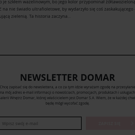
 je szkłem wazelinowym, bo jego kolor przypominał żółtawozieloną
 na nie światło ultrafioletowe, by wydarzyło się coś zaskakującego
jącą zielenią. Ta historia zaczyna…
NEWSLETTER DOMAR
Chcę zapisać się do newslettera, a co za tym idzie wyrażam zgodę na przesyłani
na mój adres e-mail informacji o nowościach, promocjach, produktach i usługach
alerii Wnętrz Domar, której właścicielem jest Domar S.A. Wiem, że w każdej chwi
będę mógł wycofać zgodę.
ZAPISZ SIĘ