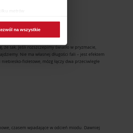
kilku metrów
ch (fingerprinting, czyli
ezwól na wszystkie
sne preferencje w
sekcji
j chwili.
ę, że tak. Jeśli rozszczepimy światło w pryzmacie,
najdziemy. Nie ma własnej długości fali – jest efektem
ołecznościowe i analizować
 niebiesko-fioletowe, mózg łączy dwa przeciwległe
artnerom społecznościowym,
anymi od Ciebie lub
trynowe, czasem wpadające w odcień miodu. Dawniej