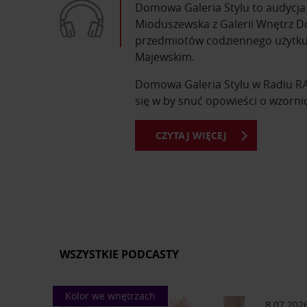
Domowa Galeria Stylu to audycja i
Mioduszewska z Galerii Wnętrz Do
przedmiotów codziennego użytku,
Majewskim.
Domowa Galeria Stylu w Radiu RAM
się w by snuć opowieści o wzorni
CZYTAJ WIĘCEJ
Z Domowej Galerii Stylu dowiesz s
dzień. Poznasz sylwetki najsławni
Okazuje się, że za wieloma produ
Wszystkie audycje pochodzą z Rad
nagrania.
Domowa Galeria Stylu to progra
WSZYSTKIE PODCASTY
Kolor we wnętrzach
8.07.202