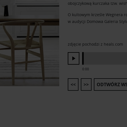
obojczykową kurczaka tzw. wis
O kultowym krześle Wegnera r
w audycji Domowa Galeria Styl
zdjęcie pochodzi z heals.com
0:00
<<
>>
ODTWÓRZ WS