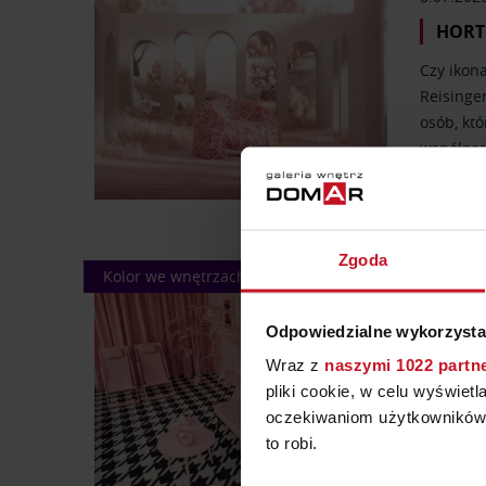
HORT
Czy ikon
Reisinger
osób, któ
współprac
Zgoda
Kolor we wnętrzach
1.07.202
RÓŻ 
Odpowiedzialne wykorzysta
W ostatni
Wraz z
naszymi 1022 partn
kolor, a
pliki cookie, w celu wyświet
ciepła i
oczekiwaniom użytkowników i
swój…
to robi.