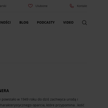
arski
Ulubione
Kontakt
NOŚCI
BLOG
PODCASTY
VIDEO
NERA
óre powstało w 1949 roku do dziś zachwyca urodą i
 charakterystycznego oparcia, które przypomina…kość