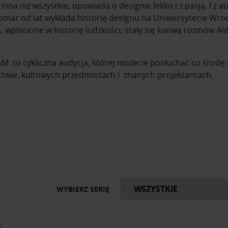
nna niż wszystkie, opowiada o designie lekko i z pasją. I z 
mar od lat wykłada historię designu na Uniwersytecie Wroc
 wplecione w historię ludzkości, stały się kanwą rozmów A
 to cykliczna audycja, której możecie posłuchać co środę po
ctwie, kultowych przedmiotach i znanych projektantach.
ię o kultowych przedmiotach i ich projektantach. Usłyszysz 
ejszych designerów na przestrzeni dziejów i ich najważniejsze
ktami kryją się fascynujące historie, anegdoty i ciekawost
ia Ram i obejmują najciekawsze pozycje archiwalne, które u
m obowiązkowy dla miłośników wzornictwa.
WYBIERZ SERIĘ
6