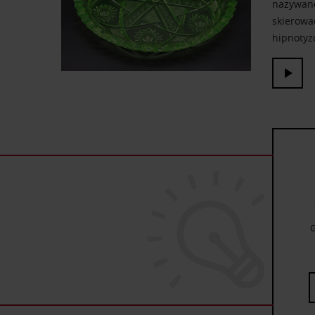
nazywano
skierować
hipnotyzu
G