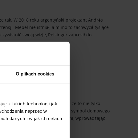
e tak. W 2018 roku argentyński projektant Andrés
ensji. Mebel nie istniał, a mimo to zachwycił tysiące
czywistnić swoją wizję, Reisinger zaprosił do
O plikach cookies
rzez historię różu. I okazało się, że to nie tylko
ąc z takich technologii jak
wej królował pastelowy mummy pink – symbol domowego
 wychodzenia naprzeciw
ła jednak ten porządek do góry nogami, wprowadzając
ch danych i w jakich celach