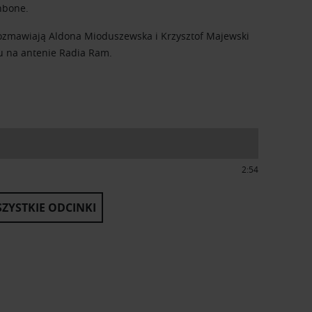
hbone.
ozmawiają Aldona Mioduszewska i Krzysztof Majewski
u na antenie Radia Ram.
2:54
ZYSTKIE ODCINKI