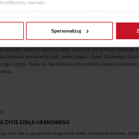
chcielibyśmy również:
zące Twojej lokalizacji geograficznej z dokładnością nawet do 
rządzenie, aktywnie analizując charakteryzującego je zbiory dany
26
Spersonalizuj
Z
 tego, jak Twoje osobiste dane są przetwarzane oraz ustaw wła
WY – KOLOR, KTÓREGO… NIE MA?
plików cookie możesz zmienić lub wycofać swoją zgodę w dowolne
 urządzić wnętrze kolorem, który fizycznie nie istnieje? Okazuje si
 czerwień, pomarańcz, żółć, zieleń, błękit i fiolet. Różowego nie z
do spersonalizowania treści i reklam, aby oferować funkcje sp
szego mózgu. Kiedy do oka dociera jednocześnie światło czerwone i
ormacje o tym, jak korzystasz z naszej witryny, udostępniamy p
widma…
Partnerzy mogą połączyć te informacje z innymi danymi otrzym
nia z ich usług.
26
E ŻYCIE SZKŁA URANOWEGO
szy rzut oka to po prostu eleganckie szkło. Delikatnie zielone, cy