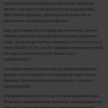
inspirowane ikonami designu zostały celowo nadpalone
ogniem, a następnie zabezpieczone żywicą epoksydową.
Efekt? Meble wyglądają, jakby przetrwały katastrofę, a
jednocześnie są zaskakująco eleganckie.
Baas igrał z samą ideą perfekcyjnego wzornictwa. Zamiast
idealnej powierzchni pokazał ślad zniszczenia, przypadek i
chaos. To był design trochę prowokacyjny, trochę ironiczny, a
trochę filozoficzny. Bo „Smoke” zadawało niewygodne pytanie:
dlaczego tak bardzo boimy się śladów czasu i
niedoskonałości?
Co ciekawe, kolekcja szybko stała się ikoną współczesnego
designu i trafiła do galerii oraz muzeów na całym świecie.
Paradoks? Spalone meble stały się luksusem. I to takim z
najwyższej półki.
W projektach Baasa jest zresztą coś bardzo współczesnego.
Fascynacja niedoskonałością, destrukcją i emocją pojawia się
dziś coraz częściej we wnętrzach zmęczonych sterylnym