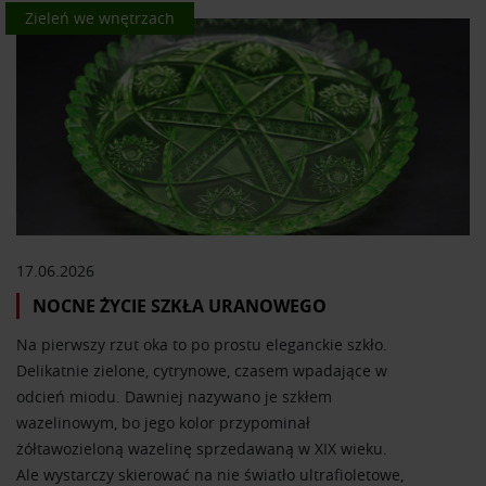
Kolor we wnętrzach
Zieleń we wnętrzach
17.06.2026
NOCNE ŻYCIE SZKŁA URANOWEGO
Na pierwszy rzut oka to po prostu eleganckie szkło.
Delikatnie zielone, cytrynowe, czasem wpadające w
odcień miodu. Dawniej nazywano je szkłem
wazelinowym, bo jego kolor przypominał
żółtawozieloną wazelinę sprzedawaną w XIX wieku.
Ale wystarczy skierować na nie światło ultrafioletowe,