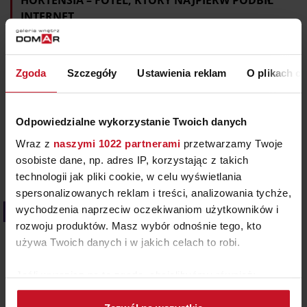
HORTENSIA – FOTEL, KTÓRY NAJPIERW PODBIŁ
INTERNET
Czy ikona designu może narodzić się w komputerze?
Hortensia udowadnia, że tak. W 2018 roku
Zgoda
Szczegóły
Ustawienia reklam
O plikach c
argentyński projektant Andrés Reisinger stworzył
fotorealistyczny render fotela inspirowanego kwiatem
hortensji. Mebel nie istniał, a mimo to zachwycił
Odpowiedzialne wykorzystanie Twoich danych
tysiące osób, które chciały go kupić. Problem? Był tylko
cyfrowym obrazem. Aby urzeczywistnić swoją wizję,
Wraz z
naszymi 1022 partnerami
przetwarzamy Twoje
Reisinger zaprosił do współpracy projektantkę
osobiste dane, np. adres IP, korzystając z takich
tekstyliów Júlię…
technologii jak pliki cookie, w celu wyświetlania
spersonalizowanych reklam i treści, analizowania tychże,
wychodzenia naprzeciw oczekiwaniom użytkowników i
Kolor we wnętrzach
rozwoju produktów. Masz wybór odnośnie tego, kto
używa Twoich danych i w jakich celach to robi.
Jeśli wyrazisz na to zgodę, chcielibyśmy również:
Gromadzić dane dotyczące Twojej lokalizacji