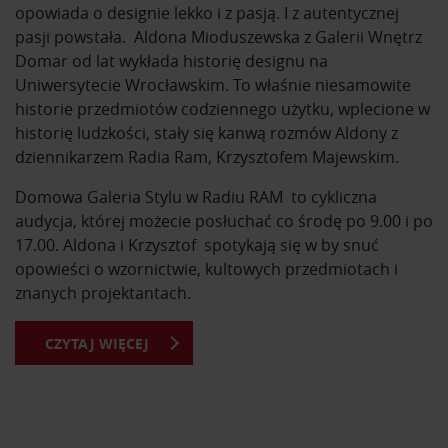
opowiada o designie lekko i z pasją. I z autentycznej
pasji powstała. Aldona Mioduszewska z Galerii Wnętrz
Domar od lat wykłada historię designu na
Uniwersytecie Wrocławskim. To właśnie niesamowite
historie przedmiotów codziennego użytku, wplecione w
historię ludzkości, stały się kanwą rozmów Aldony z
dziennikarzem Radia Ram, Krzysztofem Majewskim.
Domowa Galeria Stylu w Radiu RAM to cykliczna
audycja, której możecie posłuchać co środę po 9.00 i po
17.00. Aldona i Krzysztof spotykają się w by snuć
opowieści o wzornictwie, kultowych przedmiotach i
znanych projektantach.
CZYTAJ WIĘCEJ
Z Domowej Galerii Stylu dowiesz się o kultowych
przedmiotach i ich projektantach. Usłyszysz historie
powstania mebli, które znasz na co dzień. Poznasz
sylwetki najsławniejszych designerów na przestrzeni
dziejów i ich najważniejsze osiągnięcia.