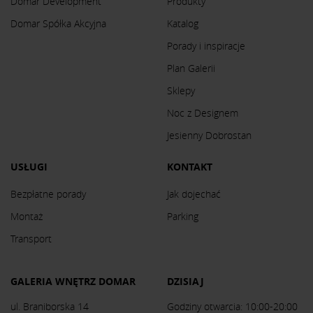
Domar Development
Produkty
Domar Spółka Akcyjna
Katalog
Porady i inspiracje
Plan Galerii
Sklepy
Noc z Designem
Jesienny Dobrostan
USŁUGI
KONTAKT
Bezpłatne porady
Jak dojechać
Montaż
Parking
Transport
GALERIA WNĘTRZ DOMAR
DZISIAJ
ul. Braniborska 14
Godziny otwarcia: 10:00-20:00