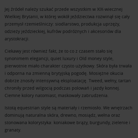
Jej źródeł należy szukać przede wszystkim w XIX-wiecznej
Wielkiej Brytanii, w której wokół jeździectwa rozwinął się cały
przemysł rzemieślniczy: siodlarstwo, produkcja uprzęży,
odzieży jeździeckiej, kufrów podróżnych i akcesoriów dla
arystokracji.
Ciekawy jest również fakt, że to co z czasem stało się
synonimem elegancji, quiet luxury i Old money style,
pierwotnie miało charakter czysto użytkowy. Skóra była trwała
i odporna na zmienną brytyjską pogodę. Mosiężne okucia
dobrze znosiły intensywną eksploatację. Tweed, wełny, tartan
chroniły przed wilgocią podczas polowań i jazdy konnej.
Ciemne kolory natomiast, maskowały zabrudzenia.
Istotą equestrian style są materiały i rzemiosło. We wnętrzach
dominują naturalna skóra, drewno, mosiądz, wełna oraz
stonowana kolorystyka: koniakowe brązy, burgundy, zielenie i
granaty.