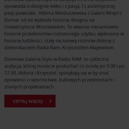
opowiada o designie lekko i z pasją. I z autentycznej
pasji powstała. Aldona Mioduszewska z Galerii Wnętrz
Domar od lat wykłada historię designu na
Uniwersytecie Wrocławskim. To właśnie niesamowite
historie przedmiotów codziennego użytku, wplecione w
historię ludzkości, stały się kanwą rozmów Aldony z
dziennikarzem Radia Ram, Krzysztofem Majewskim.
Domowa Galeria Stylu w Radiu RAM to cykliczna
audycja, której możecie posłuchać co środę po 9.00 i po
17.00. Aldona i Krzysztof spotykają się w by snuć
opowieści o wzornictwie, kultowych przedmiotach i
znanych projektantach.
CZYTAJ WIĘCEJ
Z Domowej Galerii Stylu dowiesz się o kultowych
przedmiotach i ich projektantach. Usłyszysz historie
powstania mebli, które znasz na co dzień. Poznasz
sylwetki najsławniejszych designerów na przestrzeni