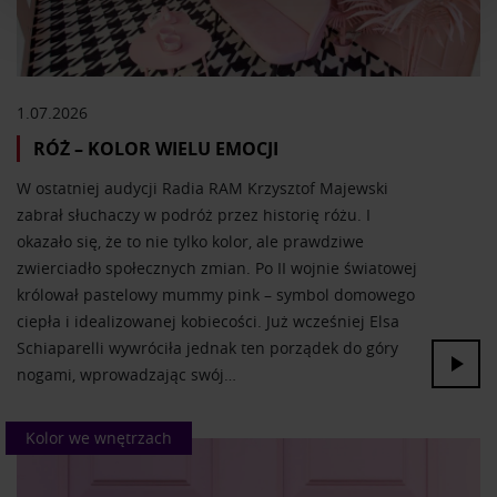
Wykorzystujemy pliki cookie do spersonalizowania treści
i reklam, aby oferować funkcje społecznościowe i
analizować ruch w naszej witrynie. Informacje o tym, jak
korzystasz z naszej witryny, udostępniamy partnerom
społecznościowym, reklamowym i analitycznym.
1.07.2026
Partnerzy mogą połączyć te informacje z innymi danymi
RÓŻ – KOLOR WIELU EMOCJI
otrzymanymi od Ciebie lub uzyskanymi podczas
W ostatniej audycji Radia RAM Krzysztof Majewski
korzystania z ich usług.
zabrał słuchaczy w podróż przez historię różu. I
okazało się, że to nie tylko kolor, ale prawdziwe
zwierciadło społecznych zmian. Po II wojnie światowej
królował pastelowy mummy pink – symbol domowego
ciepła i idealizowanej kobiecości. Już wcześniej Elsa
Schiaparelli wywróciła jednak ten porządek do góry
nogami, wprowadzając swój…
Kolor we wnętrzach