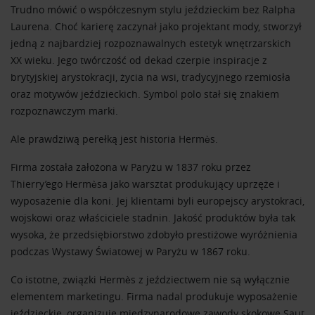
Trudno mówić o współczesnym stylu jeździeckim bez Ralpha
Laurena. Choć karierę zaczynał jako projektant mody, stworzył
jedną z najbardziej rozpoznawalnych estetyk wnętrzarskich
XX wieku. Jego twórczość od dekad czerpie inspiracje z
brytyjskiej arystokracji, życia na wsi, tradycyjnego rzemiosła
oraz motywów jeździeckich. Symbol polo stał się znakiem
rozpoznawczym marki.
Ale prawdziwą perełką jest historia Hermès.
Firma została założona w Paryżu w 1837 roku przez
Thierry’ego Hermèsa jako warsztat produkujący uprzęże i
wyposażenie dla koni. Jej klientami byli europejscy arystokraci,
wojskowi oraz właściciele stadnin. Jakość produktów była tak
wysoka, że przedsiębiorstwo zdobyło prestiżowe wyróżnienia
podczas Wystawy Światowej w Paryżu w 1867 roku.
Co istotne, związki Hermès z jeździectwem nie są wyłącznie
elementem marketingu. Firma nadal produkuje wyposażenie
jeździeckie, organizuje międzynarodowe zawody skokowe Saut