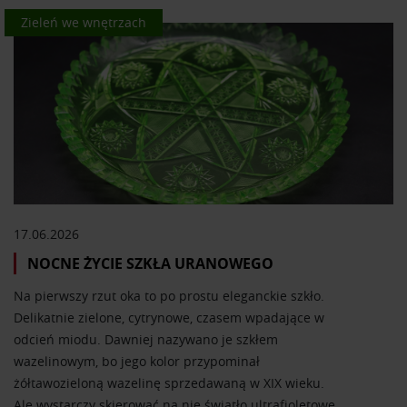
Kolor we wnętrzach
Zieleń we wnętrzach
17.06.2026
NOCNE ŻYCIE SZKŁA URANOWEGO
Na pierwszy rzut oka to po prostu eleganckie szkło.
Delikatnie zielone, cytrynowe, czasem wpadające w
odcień miodu. Dawniej nazywano je szkłem
wazelinowym, bo jego kolor przypominał
żółtawozieloną wazelinę sprzedawaną w XIX wieku.
Ale wystarczy skierować na nie światło ultrafioletowe,