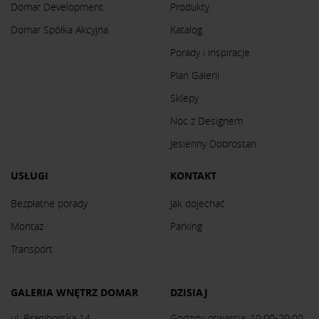
Domar Development
Produkty
Domar Spółka Akcyjna
Katalog
Porady i inspiracje
Plan Galerii
Sklepy
Noc z Designem
Jesienny Dobrostan
USŁUGI
KONTAKT
Bezpłatne porady
Jak dojechać
Montaż
Parking
Transport
GALERIA WNĘTRZ DOMAR
DZISIAJ
ul. Braniborska 14
Godziny otwarcia: 10:00-20:00