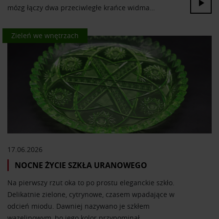
mózg łączy dwa przeciwległe krańce widma…
Kolor we wnętrzach
Zieleń we wnętrzach
17.06.2026
NOCNE ŻYCIE SZKŁA URANOWEGO
Na pierwszy rzut oka to po prostu eleganckie szkło.
Delikatnie zielone, cytrynowe, czasem wpadające w
odcień miodu. Dawniej nazywano je szkłem
wazelinowym, bo jego kolor przypominał