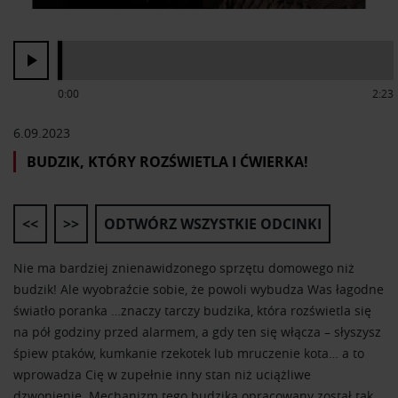
0:00
2:23
6.09.2023
BUDZIK, KTÓRY ROZŚWIETLA I ĆWIERKA!
<<
>>
ODTWÓRZ WSZYSTKIE ODCINKI
Nie ma bardziej znienawidzonego sprzętu domowego niż
budzik! Ale wyobraźcie sobie, że powoli wybudza Was łagodne
światło poranka …znaczy tarczy budzika, która rozświetla się
na pół godziny przed alarmem, a gdy ten się włącza – słyszysz
śpiew ptaków, kumkanie rzekotek lub mruczenie kota… a to
wprowadza Cię w zupełnie inny stan niż uciążliwe
dzwonienie. Mechanizm tego budzika opracowany został tak,