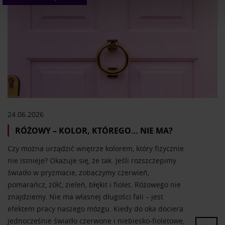
Wykorzystujemy pliki cookie do spersonalizowania treści
i reklam, aby oferować funkcje społecznościowe i
analizować ruch w naszej witrynie. Informacje o tym, jak
korzystasz z naszej witryny, udostępniamy partnerom
społecznościowym, reklamowym i analitycznym.
Partnerzy mogą połączyć te informacje z innymi danymi
otrzymanymi od Ciebie lub uzyskanymi podczas
korzystania z ich usług.
24.06.2026
RÓŻOWY – KOLOR, KTÓREGO… NIE MA?
Czy można urządzić wnętrze kolorem, który fizycznie
nie istnieje? Okazuje się, że tak. Jeśli rozszczepimy
światło w pryzmacie, zobaczymy czerwień,
pomarańcz, żółć, zieleń, błękit i fiolet. Różowego nie
znajdziemy. Nie ma własnej długości fali – jest
efektem pracy naszego mózgu. Kiedy do oka dociera
jednocześnie światło czerwone i niebiesko-fioletowe,