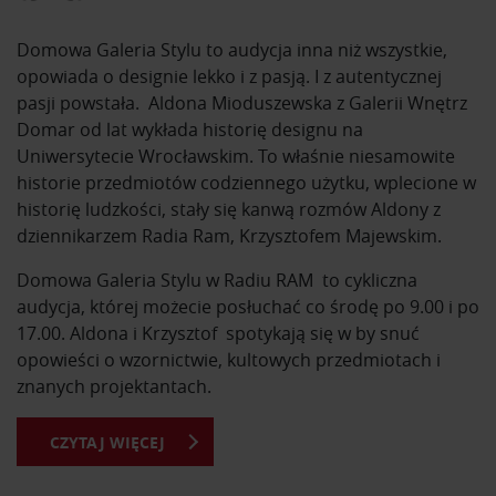
Domowa Galeria Stylu to audycja inna niż wszystkie,
opowiada o designie lekko i z pasją. I z autentycznej
pasji powstała. Aldona Mioduszewska z Galerii Wnętrz
Domar od lat wykłada historię designu na
Uniwersytecie Wrocławskim. To właśnie niesamowite
historie przedmiotów codziennego użytku, wplecione w
historię ludzkości, stały się kanwą rozmów Aldony z
dziennikarzem Radia Ram, Krzysztofem Majewskim.
Domowa Galeria Stylu w Radiu RAM to cykliczna
audycja, której możecie posłuchać co środę po 9.00 i po
17.00. Aldona i Krzysztof spotykają się w by snuć
opowieści o wzornictwie, kultowych przedmiotach i
znanych projektantach.
CZYTAJ WIĘCEJ
Z Domowej Galerii Stylu dowiesz się o kultowych
przedmiotach i ich projektantach. Usłyszysz historie