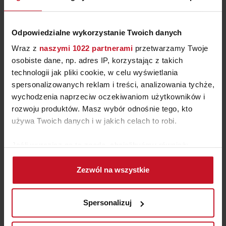
ZAPYTAJ O CENĘ W SALONIE
Odpowiedzialne wykorzystanie Twoich danych
Wraz z
naszymi 1022 partnerami
przetwarzamy Twoje
osobiste dane, np. adres IP, korzystając z takich
technologii jak pliki cookie, w celu wyświetlania
POWIĄZANE PORADY I INSPIRACJE
spersonalizowanych reklam i treści, analizowania tychże,
wychodzenia naprzeciw oczekiwaniom użytkowników i
rozwoju produktów. Masz wybór odnośnie tego, kto
używa Twoich danych i w jakich celach to robi.
Dizajn z miłością w tle
Jeśli wyrazisz na to zgodę, chcielibyśmy również:
Gromadzić dane dotyczące Twojej lokalizacji
Zezwól na wszystkie
geograficznej z dokładnością nawet do kilku metrów
Identyfikować Twoje urządzenie, aktywnie
NEWSLETTER DOMAR
analizując charakteryzującego je zbiory danych
Spersonalizuj
(fingerprinting, czyli wirtualny odcisk palca)
Chcę zapisać się do newslettera, a co za tym idzie wyrażam zgodę
na przesyłanie na mój adres e-mail informacji o nowościach,
Dowiedz się więcej odnośnie tego, jak Twoje osobiste