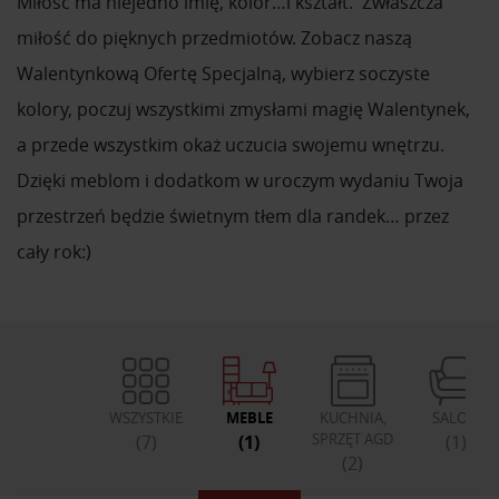
Miłość ma niejedno imię, kolor…i kształt. Zwłaszcza
miłość do pięknych przedmiotów. Zobacz naszą
Walentynkową Ofertę Specjalną, wybierz soczyste
kolory, poczuj wszystkimi zmysłami magię Walentynek,
a przede wszystkim okaż uczucia swojemu wnętrzu.
Dzięki meblom i dodatkom w uroczym wydaniu Twoja
przestrzeń będzie świetnym tłem dla randek… przez
cały rok:)
WSZYSTKIE
MEBLE
KUCHNIA,
SALON
SPRZĘT AGD
(7)
(1)
(1)
(2)