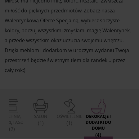
Miłość ma niejedno imię, kolor…i kształt. Zwłaszcza
miłość do pięknych przedmiotów. Zobacz naszą
Walentynkową Ofertę Specjalną, wybierz soczyste
kolory, poczuj wszystkimi zmysłami magię Walentynek,
a przede wszystkim okaż uczucia swojemu wnętrzu.
Dzięki meblom i dodatkom w uroczym wydaniu Twoja
przestrzeń będzie świetnym tłem dla randek… przez
cały rok:)
KUCHNIA,
SALON
OŚWIETLENIE
DEKORACJE I
SPRZĘT AGD
DODATKI DO
(1)
(1)
DOMU
(2)
(4)