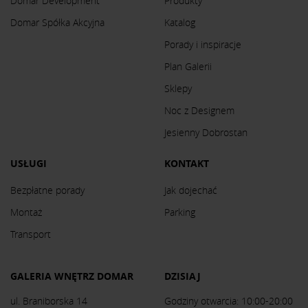
Domar Development
Produkty
Domar Spółka Akcyjna
Katalog
Porady i inspiracje
Plan Galerii
Sklepy
Noc z Designem
Jesienny Dobrostan
USŁUGI
KONTAKT
Bezpłatne porady
Jak dojechać
Montaż
Parking
Transport
GALERIA WNĘTRZ DOMAR
DZISIAJ
ul. Braniborska 14
Godziny otwarcia: 10:00-20:00