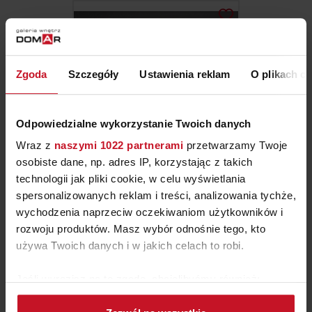
Zgoda
Szczegóły
Ustawienia reklam
O plikach c
Odpowiedzialne wykorzystanie Twoich danych
Wraz z
naszymi 1022 partnerami
przetwarzamy Twoje
osobiste dane, np. adres IP, korzystając z takich
technologii jak pliki cookie, w celu wyświetlania
WAZON POGIĘTY
spersonalizowanych reklam i treści, analizowania tychże,
wychodzenia naprzeciw oczekiwaniom użytkowników i
ZAPYTAJ O CENĘ W SALONIE
rozwoju produktów. Masz wybór odnośnie tego, kto
używa Twoich danych i w jakich celach to robi.
Jeśli wyrazisz na to zgodę, chcielibyśmy również:
Gromadzić dane dotyczące Twojej lokalizacji