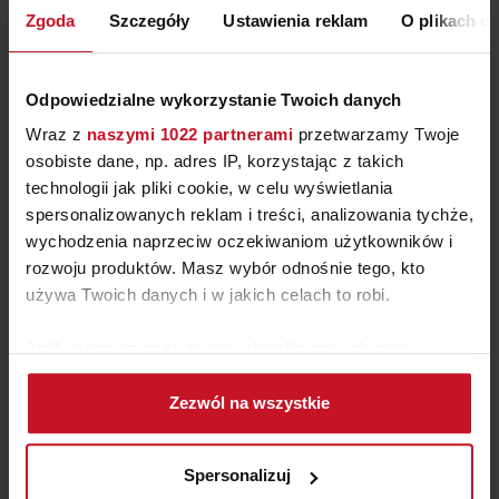
869 ZŁ
347,60 ZŁ
Zgoda
Szczegóły
Ustawienia reklam
O plikach c
MEBLE DOSTĘPNE OD RĘKI
Odpowiedzialne wykorzystanie Twoich danych
Wraz z
naszymi 1022 partnerami
przetwarzamy Twoje
osobiste dane, np. adres IP, korzystając z takich
technologii jak pliki cookie, w celu wyświetlania
spersonalizowanych reklam i treści, analizowania tychże,
wychodzenia naprzeciw oczekiwaniom użytkowników i
rozwoju produktów. Masz wybór odnośnie tego, kto
używa Twoich danych i w jakich celach to robi.
Jeśli wyrazisz na to zgodę, chcielibyśmy również:
KRZESŁO LILI – OKAZJA Z
Gromadzić dane dotyczące Twojej lokalizacji
EKSPOZYCJI
Zezwól na wszystkie
geograficznej z dokładnością nawet do kilku metrów
1 804 ZŁ/SZT.
Identyfikować Twoje urządzenie, aktywnie
analizując charakteryzującego je zbiory danych
Spersonalizuj
(fingerprinting, czyli wirtualny odcisk palca)
MEBLE DOSTĘPNE OD RĘKI