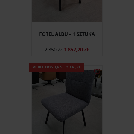
FOTEL ALBU – 1 SZTUKA
2 350 ZŁ
1 852,20 ZŁ
MEBLE DOSTĘPNE OD RĘKI