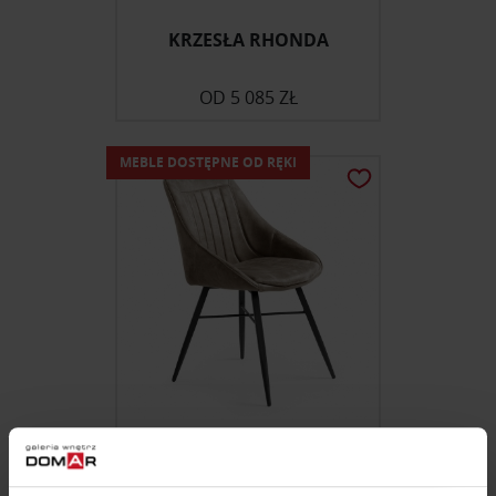
KRZESŁA RHONDA
OD
5 085 ZŁ
MEBLE DOSTĘPNE OD RĘKI
KRZESŁO YARA