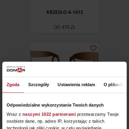
KRZESŁO A-1412
OD
470 ZŁ
Zgoda
Szczegóły
Ustawienia reklam
O plikach c
Odpowiedzialne wykorzystanie Twoich danych
Wraz z
naszymi 1022 partnerami
przetwarzamy Twoje
KRZESŁO 3A
osobiste dane, np. adres IP, korzystając z takich
technologii jak pliki cookie, w celu wyświetlania