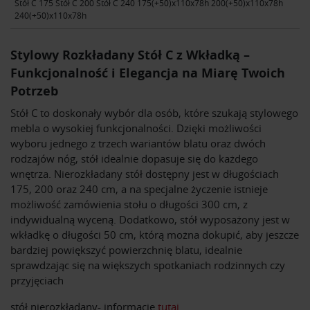
Stół C 175 Stół C 200 Stół C 240 175(+50)x110x78h 200(+50)x110x78h
240(+50)x110x78h
Stylowy Rozkładany Stół C z Wkładką –
Funkcjonalność i Elegancja na Miarę Twoich
Potrzeb
Stół C to doskonały wybór dla osób, które szukają stylowego
mebla o wysokiej funkcjonalności. Dzięki możliwości
wyboru jednego z trzech wariantów blatu oraz dwóch
rodzajów nóg, stół idealnie dopasuje się do każdego
wnętrza. Nierozkładany stół dostępny jest w długościach
175, 200 oraz 240 cm, a na specjalne życzenie istnieje
możliwość zamówienia stołu o długości 300 cm, z
indywidualną wyceną. Dodatkowo, stół wyposażony jest w
wkładkę o długości 50 cm, którą można dokupić, aby jeszcze
bardziej powiększyć powierzchnię blatu, idealnie
sprawdzając się na większych spotkaniach rodzinnych czy
przyjęciach
stół nierozkładany- informacje
tutaj