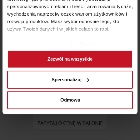
680 ZŁ
spersonalizowanych reklam i treści, analizowania tychże,
wychodzenia naprzeciw oczekiwaniom użytkowników i
rozwoju produktów. Masz wybór odnośnie tego, kto
używa Twoich danych i w jakich celach to robi.
Jeśli wyrazisz na to zgodę, chcielibyśmy również:
Gromadzić dane dotyczące Twojej lokalizacji
Zezwól na wszystkie
geograficznej z dokładnością nawet do kilku metrów
Identyfikować Twoje urządzenie, aktywnie
analizując charakteryzującego je zbiory danych
Spersonalizuj
(fingerprinting, czyli wirtualny odcisk palca)
Dowiedz się więcej odnośnie tego, jak Twoje osobiste
dane są przetwarzane oraz ustaw własne preferencje w
Odmowa
STÓŁ HARVEST METAL
sekcji szczegółów
. W Deklaracji plików cookie możesz
zmienić lub wycofać swoją zgodę w dowolnej chwili.
ZAPYTAJ O CENĘ W SALONIE
Wykorzystujemy pliki cookie do spersonalizowania treści
i reklam, aby oferować funkcje społecznościowe i