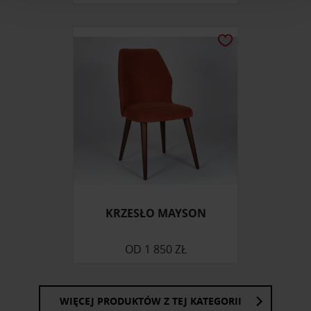
i reklam, aby oferować funkcje społecznościowe i
analizować ruch w naszej witrynie. Informacje o tym, jak
korzystasz z naszej witryny, udostępniamy partnerom
społecznościowym, reklamowym i analitycznym.
Partnerzy mogą połączyć te informacje z innymi danymi
otrzymanymi od Ciebie lub uzyskanymi podczas
korzystania z ich usług.
KRZESŁO MAYSON
OD
1 850 ZŁ
WIĘCEJ PRODUKTÓW Z TEJ KATEGORII