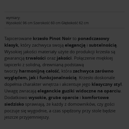
wymiary:
Wysokość 96 cm Szerokość 60 cm Głębokość 62 cm
Tapicerowane
krzesło Pinot Noir
to
ponadczasowy
klasyk
, który zachwyca swoją
elegancją
i
subtelnością
.
Wysokiej jakości materiały użyte do produkcji krzesła są
gwarancją
trwałości
oraz
jakości
. Połączenie miękkiej
tapicerki z solidną, drewnianą podstawą
tworzy
harmonijną całość
, która
zachwyca zarówno
wyglądem, jak i funkcjonalnością
. Krzesło doskonale
dopełnia charakter wnętrza i akcentuje jego
klasyczny styl
.
Uwagę zwracają
eleganckie guziki widoczne na oparciu
.
Dodatkowo
wysokie, grube oparcie
i
komfortowe
siedzisko
sprawiają, że każdy z domowników, czy gości
poczuje się wygodnie, a czas spędzony przy stole będzie
jeszcze przyjemniejszy.