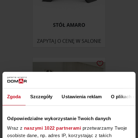
STÓŁ AMARO
ZAPYTAJ O CENĘ W SALONIE
Zgoda
Szczegóły
Ustawienia reklam
O plikach c
Odpowiedzialne wykorzystanie Twoich danych
Wraz z
naszymi 1022 partnerami
przetwarzamy Twoje
osobiste dane, np. adres IP, korzystając z takich