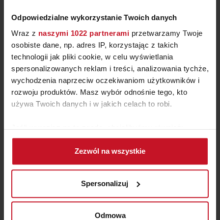
Odpowiedzialne wykorzystanie Twoich danych
Wraz z
naszymi 1022 partnerami
przetwarzamy Twoje
osobiste dane, np. adres IP, korzystając z takich
technologii jak pliki cookie, w celu wyświetlania
spersonalizowanych reklam i treści, analizowania tychże,
wychodzenia naprzeciw oczekiwaniom użytkowników i
rozwoju produktów. Masz wybór odnośnie tego, kto
FOTEL LUCERA XL INSP.
używa Twoich danych i w jakich celach to robi.
LOUNGE CHAIR VELVET
ZAPYTAJ O CENĘ W SALONIE
Jeśli wyrazisz na to zgodę, chcielibyśmy również:
Gromadzić dane dotyczące Twojej lokalizacji
Zezwól na wszystkie
geograficznej z dokładnością nawet do kilku metrów
Identyfikować Twoje urządzenie, aktywnie
analizując charakteryzującego je zbiory danych
Spersonalizuj
(fingerprinting, czyli wirtualny odcisk palca)
Dowiedz się więcej odnośnie tego, jak Twoje osobiste
dane są przetwarzane oraz ustaw własne preferencje w
Odmowa