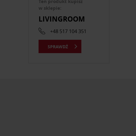
Ten produkt kupisz
w sklepie:
LIVINGROOM
+48 517 104 351
SPRAWDŹ