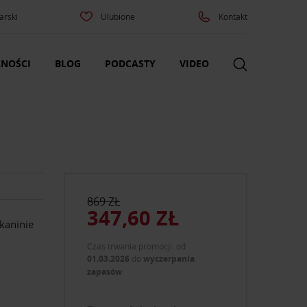
arski
Ulubione
Kontakt
NOŚCI
BLOG
PODCASTY
VIDEO
869 ZŁ
347,60 ZŁ
kaninie
Czas trwania promocji: od
01.03.2026
do
wyczerpania
zapasów