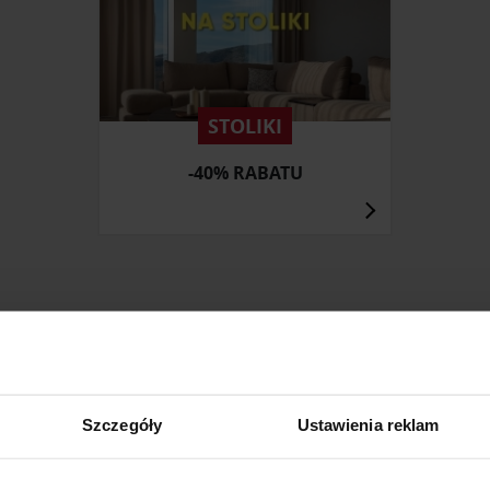
STOLIKI
-40% RABATU
ZOBACZ INNE PRODUKTY
W KATEGORII: MEBLE, JADALNIA
Szczegóły
Ustawienia reklam