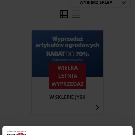
WYBIERZ SKLEP
WIELKA
LETNIA
WYPRZEDAŻ
W SKLEPIE JYSK