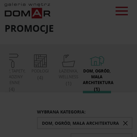
PROMOCJE
FARBY, TAPETY,
PODŁOGI
ŁAZIENKA,
DOM, OGRÓD,
OKŁADZINY
WELLNESS
MAŁA
(4)
ŚCIENNE
ARCHITEKTURA
(1)
(4)
(1)
WYBRANA KATEGORIA:
DOM, OGRÓD, MAŁA ARCHITEKTURA