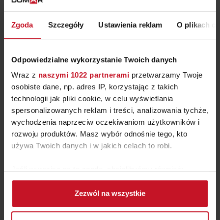
NEWSLETTER DOMAR
Zgoda
Szczegóły
Ustawienia reklam
O plikach c
Chcę zapisać się do newslettera, a co za tym idzie wyrażam zgodę
na przesyłanie na mój adres e-mail informacji o nowościach,
promocjach, produktach i usługach Galerii Wnętrz Domar, której
Odpowiedzialne wykorzystanie Twoich danych
właścicielem jest Domar S.A. Wiem, że w każdej chwili będę mógł
wycofać zgodę.
Wraz z
naszymi 1022 partnerami
przetwarzamy Twoje
osobiste dane, np. adres IP, korzystając z takich
technologii jak pliki cookie, w celu wyświetlania
spersonalizowanych reklam i treści, analizowania tychże,
wychodzenia naprzeciw oczekiwaniom użytkowników i
rozwoju produktów. Masz wybór odnośnie tego, kto
ZAPISZ SIĘ
używa Twoich danych i w jakich celach to robi.
Akceptuję
regulamin
Jeśli wyrazisz na to zgodę, chcielibyśmy również:
Gromadzić dane dotyczące Twojej lokalizacji
Zezwól na wszystkie
geograficznej z dokładnością nawet do kilku metrów
Identyfikować Twoje urządzenie, aktywnie
BĄDŹ Z NAMI NA BIEŻĄCO!
analizując charakteryzującego je zbiory danych