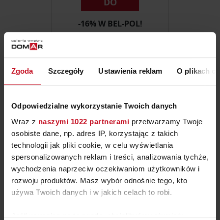
DO
-16% W BEL-POL!
Zgoda
Szczegóły
Ustawienia reklam
O plikach c
Odpowiedzialne wykorzystanie Twoich danych
Wraz z
naszymi 1022 partnerami
przetwarzamy Twoje
osobiste dane, np. adres IP, korzystając z takich
SPIEKI
technologii jak pliki cookie, w celu wyświetlania
LAMINAM
spersonalizowanych reklam i treści, analizowania tychże,
wychodzenia naprzeciw oczekiwaniom użytkowników i
NAWET 50% TANIEJ
rozwoju produktów. Masz wybór odnośnie tego, kto
używa Twoich danych i w jakich celach to robi.
Jeśli wyrazisz na to zgodę, chcielibyśmy również: