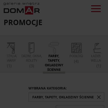
PROMOCJE
TEKSTYLIA,
DRZWI, OKNA,
FARBY,
PODŁOGI
ŁAZIENKA,
DYWANY
ROLETY
TAPETY,
WELLNESS
(4)
OKŁADZINY
(1)
(3)
(1)
ŚCIENNE
(4)
WYBRANA KATEGORIA:
FARBY, TAPETY, OKŁADZINY ŚCIENNE